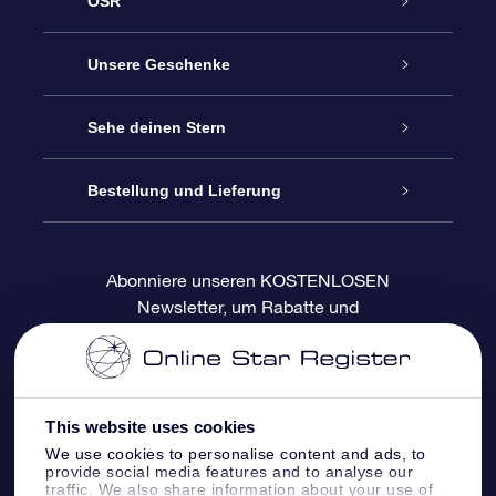
OSR
Service
Unsere Geschenke
Kontakt
Sterne schenken
Sehe deinen Stern
Blog
OSR-Geschenkpaket
Sternregister
Bestellung und Lieferung
Häufig Gestellte Fragen
Super Star Gift
OSR Star Finder App
Kundenlogin
Abonniere unseren KOSTENLOSEN
Newsletter, um Rabatte und
Bewertungen
OSR-Geschenkgutschein
Personalisierte Sternseite
Zahlungsinformationen
Produktneuigkeiten zu erhalten
Firmengeschenke
One Million Stars
Versandinformationen
This website uses cookies
OSR-Starsaver
Rückgaberecht
We use cookies to personalise content and ads, to
provide social media features and to analyse our
traffic. We also share information about your use of