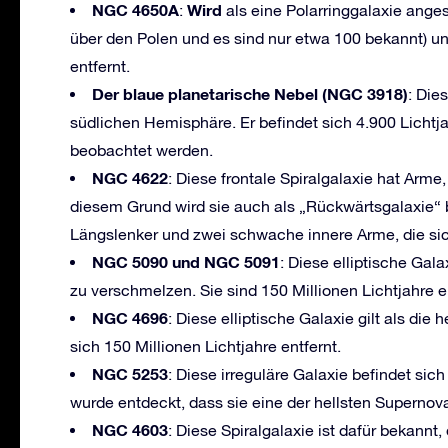
NGC 4650A
Wird
:
als eine Polarringgalaxie ange
über den Polen und es sind nur etwa 100 bekannt) un
entfernt.
Der blaue planetarische Nebel
(NGC 3918)
: Die
südlichen Hemisphäre. Er befindet sich 4.900 Lichtja
beobachtet werden.
NGC 4622
: Diese frontale Spiralgalaxie hat Arm
diesem Grund wird sie auch als „Rückwärtsgalaxie“
Längslenker und zwei schwache innere Arme, die sic
NGC 5090 und NGC 5091
: Diese elliptische Gala
zu verschmelzen. Sie sind 150 Millionen Lichtjahre e
NGC 4696
: Diese elliptische Galaxie gilt als die
sich 150 Millionen Lichtjahre entfernt.
NGC 5253
: Diese irreguläre Galaxie befindet sich
wurde entdeckt, dass sie eine der hellsten Supernova
NGC 4603
: Diese Spiralgalaxie ist dafür bekannt