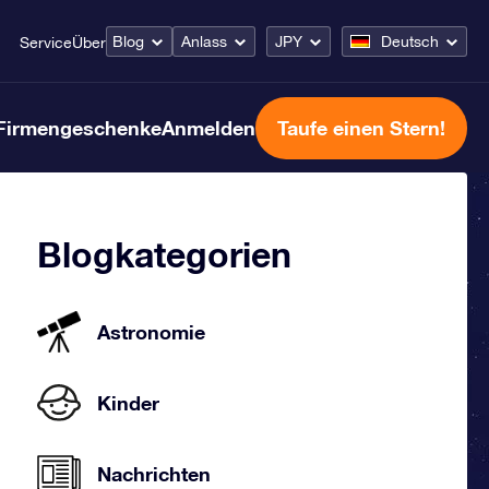
Blog
Anlass
JPY
Deutsch
Service
Über
Firmengeschenke
Anmelden
Taufe einen Stern!
Blogkategorien
Astronomie
Kinder
Nachrichten