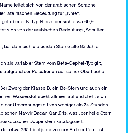
in Name leitet sich von der arabischen Sprache
r lateinischen Bedeutung für „Knie“.
angefarbener K-Typ-Riese, der sich etwa 60,9
eitet sich von der arabischen Bedeutung „Schulter
n, bei dem sich die beiden Sterne alle 83 Jahre
uch als variabler Stern vom Beta-Cephei-Typ gilt,
ns aufgrund der Pulsationen auf seiner Oberfläche
 heißer Zwerg der Klasse B, ein Be-Stern und auch ein
inen Wasserstoffspektrallinien auf und dreht sich
t einer Umdrehungszeit von weniger als 24 Stunden.
ischen Nayyir Badan Qanṭūris, was „der helle Stern
troskopischer Doppelstern katalogisiert.
der etwa 395 Lichtjahre von der Erde entfernt ist.