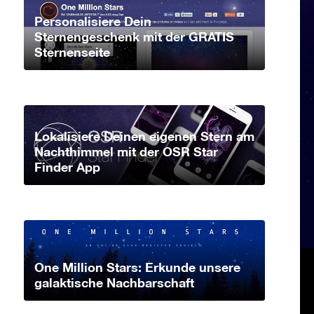
Personalisiere Dein
Sternengeschenk mit der GRATIS
Sternenseite
Lokalisiere Deinen eigenen Stern am
Nachthimmel mit der OSR Star
Finder App
One Million Stars: Erkunde unsere
galaktische Nachbarschaft