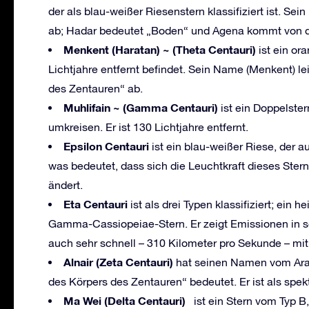
der als blau-weißer Riesenstern klassifiziert ist. Se
ab; Hadar bedeutet „Boden“ und Agena kommt von de
Menkent (Haratan) ~ (Theta Centauri)
ist ein or
Lichtjahre entfernt befindet. Sein Name (Menkent) l
des Zentauren“ ab.
Muhlifain ~ (Gamma Centauri)
ist ein Doppelster
umkreisen. Er ist 130 Lichtjahre entfernt.
Epsilon Centauri
ist ein blau-weißer Riese, der a
was bedeutet, dass sich die Leuchtkraft dieses Ster
ändert.
Eta Centauri
ist als drei Typen klassifiziert; ein
Gamma-Cassiopeiae-Stern. Er zeigt Emissionen in se
auch sehr schnell – 310 Kilometer pro Sekunde – mi
Alnair (Zeta Centauri)
hat seinen Namen vom Arab
des Körpers des Zentauren“ bedeutet. Er ist als spek
Ma Wei (Delta Centauri)
ist ein Stern vom Typ B, 