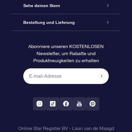
Kontakt
Sterne schenken
Sehe deinen Stern
Blog
OSR-Geschenkpaket
Sternregister
Bestellung und Lieferung
Häufig Gestellte Fragen
Super Star Gift
OSR Star Finder App
Kundenlogin
Abonniere unseren KOSTENLOSEN
Newsletter, um Rabatte und
Bewertungen
OSR-Geschenkgutschein
Personalisierte Sternseite
Zahlungsinformationen
Produktneuigkeiten zu erhalten
Firmengeschenke
One Million Stars
Versandinformationen
OSR-Starsaver
Rückgaberecht
VR-App „Fliege mich zu den Sternen“
Sternbilder
Online Star Register BV
- Laan van de Maagd