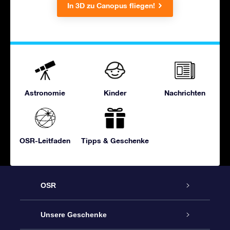
In 3D zu Canopus fliegen!
Astronomie
Kinder
Nachrichten
OSR-Leitfaden
Tipps & Geschenke
OSR
Service
Unsere Geschenke