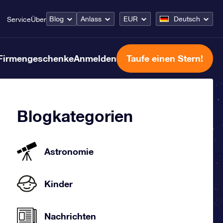
Blog
Anlass
EUR
Deutsch
Service
Über
Firmengeschenke
Anmelden
Taufe einen Stern!
Blogkategorien
Astronomie
Kinder
Nachrichten