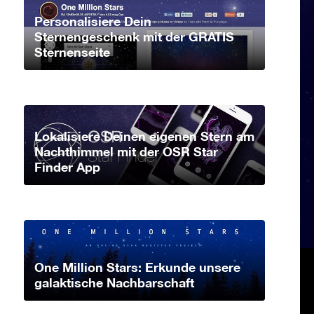
Personalisiere Dein
Sternengeschenk mit der GRATIS
Sternenseite
Lokalisiere Deinen eigenen Stern am
Nachthimmel mit der OSR Star
Finder App
One Million Stars: Erkunde unsere
galaktische Nachbarschaft