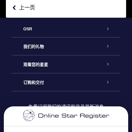
上一页
OSR
客户服务
我们的礼物
联系我们
Online Star礼物
观看您的星星
Online Star Register
博客
OSR 礼物包
订购和交付
OSR Star Finder App
常见问题解答
Super Star礼物
客户登录
免费订阅我们的通讯和产品最新消息
个性化的Star Page
评论
OSR 礼物卡
付款信息
One Million Stars