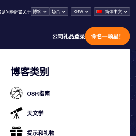
博客
场合
KRW
简体中文
常见问题解答
关于
公司礼品
登录
命名一颗星！
博客类别
OSR指南
天文学
提示和礼物