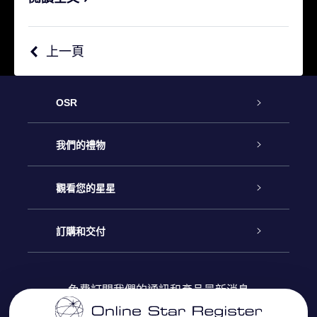
上一頁
OSR
客戶服務
我們的禮物
聯繫我們
Online Star禮物
觀看您的星星
博客
OSR禮物包
星星注册
訂購和交付
OSR Star Finder App
常見問題解答
Super Star 禮物
客戶登錄
免費訂閱我們的通訊和產品最新消息
個性化的Star Page
評論
OSR 禮物卡
付款資訊