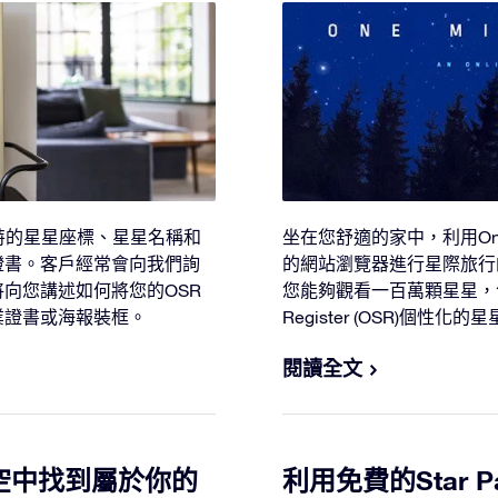
特的星星座標、星星名稱和
坐在您舒適的家中，利用One 
證書。客戶經常會向我們詢
的網站瀏覽器進行星際旅行的歷史
向您講述如何將您的OSR
您能夠觀看一百萬顆星星，包括
業證書或海報裝框。
Register (OSR)個
閱讀全文
p在夜空中找到屬於你的
利用免費的Star Pa