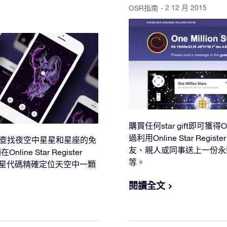
- 2 12 月 2015
OSR指南
購買任何star gift即可獲得On
過利用Online Star Regi
提供了一款查找夜空中星星和星座的免
友、親人或同事送上一份永
ine Star Register
等。
星星代碼精確定位天空中一顆
。
閱讀全文