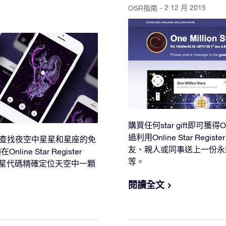
- 2 12 月 2015
OSR指南
購買任何star gift即可獲得On
過利用Online Star Regi
提供了一款查找夜空中星星和星座的免
友、親人或同事送上一份永
ine Star Register
等。
星星代碼精確定位天空中一顆
。
閱讀全文