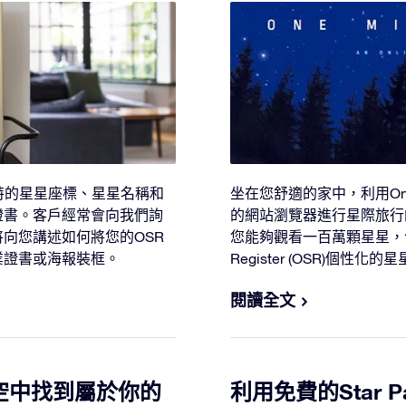
特的星星座標、星星名稱和
坐在您舒適的家中，利用One 
證書。客戶經常會向我們詢
的網站瀏覽器進行星際旅行的歷史
向您講述如何將您的OSR
您能夠觀看一百萬顆星星，包括
業證書或海報裝框。
Register (OSR)個
閱讀全文
p在夜空中找到屬於你的
利用免費的Star Pa