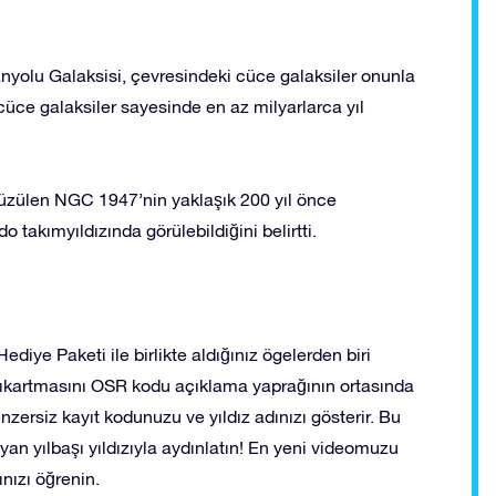
nyolu Galaksisi, çevresindeki cüce galaksiler onunla
cüce galaksiler sayesinde en az milyarlarca yıl
süzülen NGC 1947’nin yaklaşık 200 yıl önce
 takımyıldızında görülebildiğini belirtti.
ediye Paketi ile birlikte aldığınız ögelerden biri
ız çıkartmasını OSR kodu açıklama yaprağının ortasında
enzersiz kayıt kodunuzu ve yıldız adınızı gösterir. Bu
layan yılbaşı yıldızıyla aydınlatın! En yeni videomuzu
ınızı öğrenin.