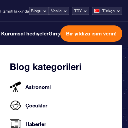
Blogu
Vesile
TRY
Türkçe
Hizmet
Hakkında
Kurumsal hediyeler
Giriş
Bir yıldıza isim verin!
Blog kategorileri
Astronomi
Çocuklar
Haberler