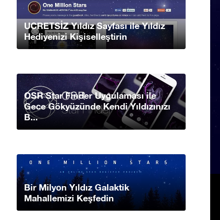
UCRETSİZ Yıldız Sayfası ile Yıldız
Hediyenizi Kişiselleştirin
OSR Star Finder Uygulaması ile
Gece Gökyüzünde Kendi Yıldızınızı
B...
Bir Milyon Yıldız Galaktik
Mahallemizi Keşfedin