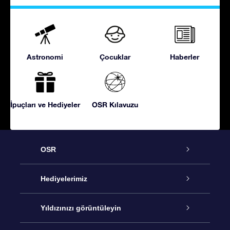
Astronomi
Çocuklar
Haberler
İpuçları ve Hediyeler
OSR Kılavuzu
OSR
Hizmet
Hediyelerimiz
İletişim
Çevrimiçi Yıldız Hediyesi
Yıldızınızı görüntüleyin