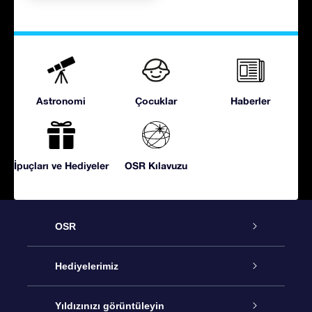
Astronomi
Çocuklar
Haberler
İpuçları ve Hediyeler
OSR Kılavuzu
OSR
Hizmet
Hediyelerimiz
İletişim
Çevrimiçi Yıldız Hediyesi
Yıldızınızı görüntüleyin