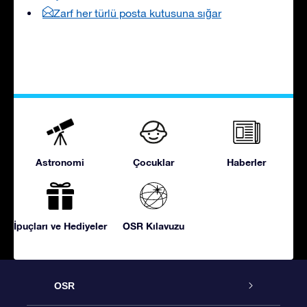
Zarf her türlü posta kutusuna sığar
Astronomi
Çocuklar
Haberler
İpuçları ve Hediyeler
OSR Kılavuzu
OSR