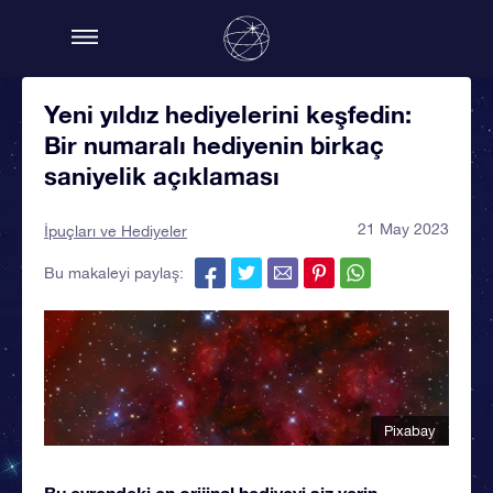
Yeni yıldız hediyelerini keşfedin:
Bir numaralı hediyenin birkaç
saniyelik açıklaması
21 May 2023
İpuçları ve Hediyeler
Bu makaleyi paylaş:
Pixabay
Bu evrendeki en orijinal hediyeyi siz verin