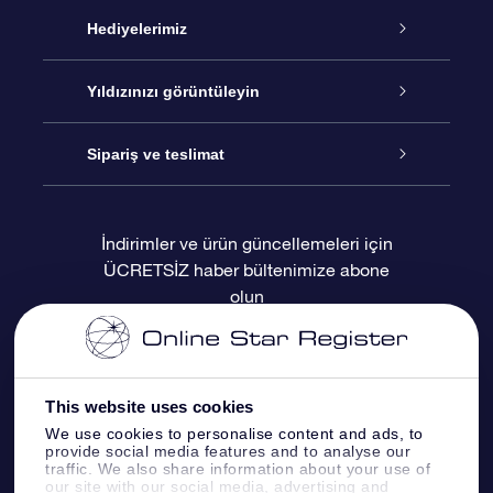
Hizmet
Hediyelerimiz
İletişim
Çevrimiçi Yıldız Hediyesi
Yıldızınızı görüntüleyin
Blogu
OSR Hediye Paketi
Star Register
Sipariş ve teslimat
Sıkça Sorulan Sorular
Muhteşem Yıldız Hediyesi
OSR Star Finder Uygulaması
Müşteri Girişi
İndirimler ve ürün güncellemeleri için
ÜCRETSİZ haber bültenimize abone
Değerlendirmeler
OSR Hediye Kartı
Kişiselleştirilmiş Yıldız Sayfası
Ödeme bilgileri
olun
Kurumsal hediyeler
Bir Milyon Yıldız
Sevkiyat bilgileri
OSR Starsaver
İade Politikası
This website uses cookies
We use cookies to personalise content and ads, to
provide social media features and to analyse our
Fly me to the stars VR sanal gerçeklik
Takımyıldızı
traffic. We also share information about your use of
uygulaması
our site with our social media, advertising and