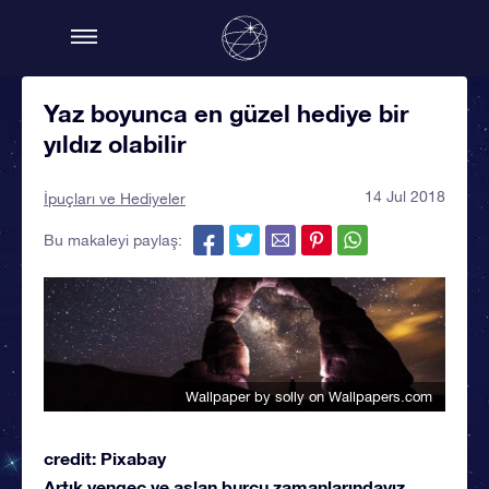
Yaz boyunca en güzel hediye bir
yıldız olabilir
14 Jul 2018
İpuçları ve Hediyeler
Bu makaleyi paylaş:
Wallpaper by solly
on Wallpapers.com
credit: Pixabay
Artık yengeç ve aslan burcu zamanlarındayız.