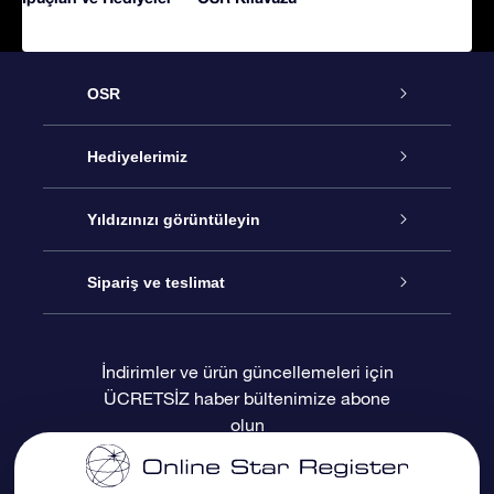
OSR
Hizmet
Hediyelerimiz
İletişim
Çevrimiçi Yıldız Hediyesi
Yıldızınızı görüntüleyin
Blogu
OSR Hediye Paketi
Star Register
Sipariş ve teslimat
Sıkça Sorulan Sorular
Muhteşem Yıldız Hediyesi
OSR Star Finder Uygulaması
Müşteri Girişi
İndirimler ve ürün güncellemeleri için
ÜCRETSİZ haber bültenimize abone
Değerlendirmeler
OSR Hediye Kartı
Kişiselleştirilmiş Yıldız Sayfası
Ödeme bilgileri
olun
Kurumsal hediyeler
Bir Milyon Yıldız
Sevkiyat bilgileri