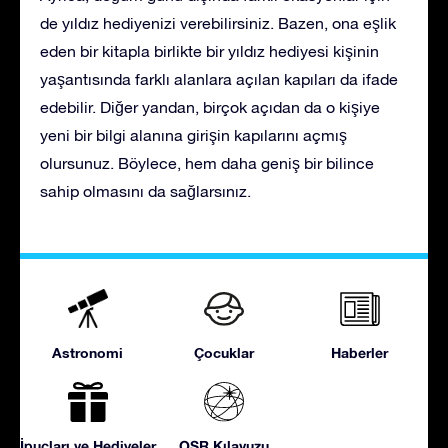
de yıldız hediyenizi verebilirsiniz. Bazen, ona eşlik
eden bir kitapla birlikte bir yıldız hediyesi kişinin
yaşantısında farklı alanlara açılan kapıları da ifade
edebilir. Diğer yandan, birçok açıdan da o kişiye
yeni bir bilgi alanına girişin kapılarını açmış
olursunuz. Böylece, hem daha geniş bir bilince
sahip olmasını da sağlarsınız.
Astronomi
Çocuklar
Haberler
İpuçları ve Hediyeler
OSR Kılavuzu