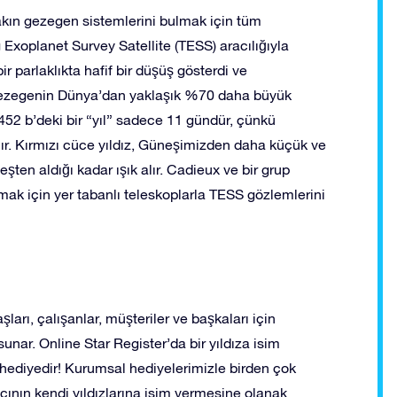
 yakın gezegen sistemlerini bulmak için tüm
Exoplanet Survey Satellite (TESS) aracılığıyla
r parlaklıkta hafif bir düşüş gösterdi ve
egezegenin Dünya’dan yaklaşık %70 daha büyük
52 b’deki bir “yıl” sadece 11 gündür, çünkü
ır. Kırmızı cüce yıldız, Güneşimizden daha küçük ve
en aldığı kadar ışık alır. Cadieux ve bir grup
amak için yer tabanlı teleskoplarla TESS gözlemlerini
şları, çalışanlar, müşteriler ve başkaları için
unar. Online Star Register’da bir yıldıza isim
hediyedir! Kurumsal hediyelerimizle birden çok
lıcının kendi yıldızlarına isim vermesine olanak