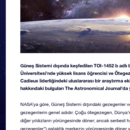
Güneş Sistemi dışında keşfedilen TOI-1452 b adlı
Üniversitesi'nde yüksek lisans öğrencisi ve Ötege
Cadieux liderliğindeki uluslararası bir araştırma ek
hakkındaki bulguları The Astronomical Journal'da y
NASA’ya göre, Güneş Sistemi dışındaki gezegenler v
gezegenlerin genel adıdır. Çoğu ötegezegen, Dünya’nı
diğer yıldızların yörüngesinde döner; ancak serbest
gezegenler”) galaktik merkezin yörüngesinde döner ve 