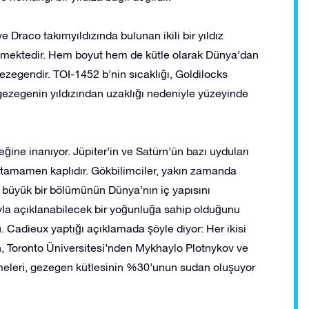
e Draco takımyıldızında bulunan ikili bir yıldız
önmektedir. Hem boyut hem de kütle olarak Dünya’dan
gezegendir. TOI-1452 b’nin sıcaklığı, Goldilocks
 gezegenin yıldızından uzaklığı nedeniyle yüzeyinde
ğine inanıyor. Jüpiter’in ve Satürn’ün bazı uyduları
yla tamamen kaplıdır. Gökbilimciler, yakın zamanda
n büyük bir bölümünün Dünya’nın iç yapısını
la açıklanabilecek bir yoğunluğa sahip olduğunu
. Cadieux yaptığı açıklamada şöyle diyor: Her ikisi
Toronto Üniversitesi’nden Mykhaylo Plotnykov ve
emeleri, gezegen kütlesinin %30’unun sudan oluşuyor