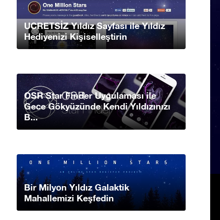
UCRETSİZ Yıldız Sayfası ile Yıldız
Hediyenizi Kişiselleştirin
OSR Star Finder Uygulaması ile
Gece Gökyüzünde Kendi Yıldızınızı
B...
Bir Milyon Yıldız Galaktik
Mahallemizi Keşfedin