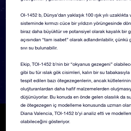
OI-1452 b, Dünya’dan yaklaşık 100 ışık yılı uzaklıkta v
sisteminde kırmızı cüce bir yıldızın yörüngesinde d
biraz daha büyüktür ve potansiyel olarak kayalık bir 
açısından “tam isabet” olarak adlandırılabilir, çünkü
sıvı su bulunabilir.
Ekip, TOI-1452 b’nin bir “okyanus gezegeni” olabilece
gibi bu tür ıslak gök cisimleri, kalın bir su tabakası
tespit edilen bazı ötegezegenlerin, ancak kütlelerini
oluşturanlardan daha hafif malzemelerden oluşmasıy
düşünüyorlar. Bu konuda en önde gelen olasılık da su
de ötegezegen iç modelleme konusunda uzman olan, 
Diana Valencia, TOI-1452 b’yi analiz etti ve modell
olabileceğini gösteriyor.