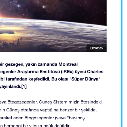
Pixabay
 bir gezegen, yakın zamanda Montreal
zegenler Araştırma Enstitüsü (iREx) üyesi Charles
ibi tarafından keşfedildi. Bu olası "Süper Dünya"
ayınlandı.[1]
eya ötegezegenler, Güneş Sistemimizin ötesindeki
n Güneş etrafında yaptığına benzer bir şekilde,
 hareket eden ötegezegenler (veya “başıboş
herhangi bir yıldıza bağlı değildir.