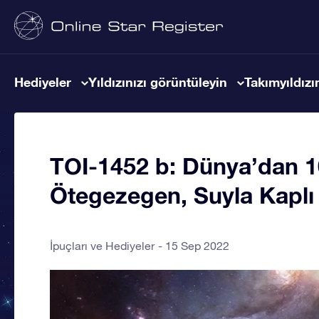
Hediyeler
Yıldızınızı görüntüleyin
Takımyıldızın
TOI-1452 b: Dünya’dan 10
Ötegezegen, Suyla Kaplı 
İpuçları ve Hediyeler
15 Sep 2022