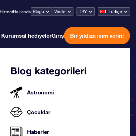
Blogu
Vesile
TRY
Türkçe
Hizmet
Hakkında
Kurumsal hediyeler
Giriş
Bir yıldıza isim verin!
Blog kategorileri
Astronomi
Çocuklar
Haberler