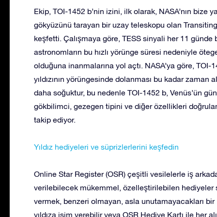
Ekip, TOI-1452 b’nin izini, ilk olarak, NASA’nın bize
gökyüzünü tarayan bir uzay teleskopu olan Transiting 
keşfetti. Çalışmaya göre, TESS sinyali her 11 günde bi
astronomların bu hızlı yörünge süresi nedeniyle öt
olduğuna inanmalarına yol açtı. NASA’ya göre, TOI-14
yıldızının yörüngesinde dolanması bu kadar zaman al
daha soğuktur, bu nedenle TOI-1452 b, Venüs’ün güneşt
gökbilimci, gezegen tipini ve diğer özellikleri doğrul
takip ediyor.
Yıldız hediyeleri ve süprizlerlerini keşfedin
Online Star Register (OSR) çeşitli vesilelerle iş arkada
verilebilecek mükemmel, özelleştirilebilen hediyeler s
vermek, benzeri olmayan, asla unutamayacakları bir 
yıldıza isim verebilir veya OSR Hediye Kartı ile her a