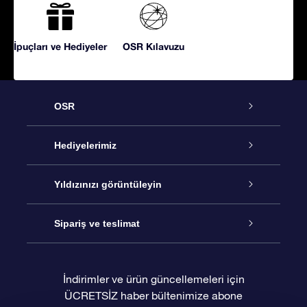
İpuçları ve Hediyeler
OSR Kılavuzu
OSR
Hizmet
Hediyelerimiz
İletişim
Çevrimiçi Yıldız Hediyesi
Yıldızınızı görüntüleyin
Blogu
OSR Hediye Paketi
Star Register
Sipariş ve teslimat
Sıkça Sorulan Sorular
Muhteşem Yıldız Hediyesi
OSR Star Finder Uygulaması
Müşteri Girişi
İndirimler ve ürün güncellemeleri için
ÜCRETSİZ haber bültenimize abone
Değerlendirmeler
OSR Hediye Kartı
Kişiselleştirilmiş Yıldız Sayfası
Ödeme bilgileri