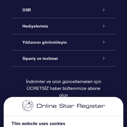
OSR
Hizmet
Hediyelerimiz
İletişim
Çevrimiçi Yıldız Hediyesi
Yıldızınızı görüntüleyin
Blogu
OSR Hediye Paketi
Star Register
Sipariş ve teslimat
Sıkça Sorulan Sorular
Muhteşem Yıldız Hediyesi
OSR Star Finder Uygulaması
Müşteri Girişi
İndirimler ve ürün güncellemeleri için
ÜCRETSİZ haber bültenimize abone
Değerlendirmeler
OSR Hediye Kartı
Kişiselleştirilmiş Yıldız Sayfası
Ödeme bilgileri
olun
Kurumsal hediyeler
Bir Milyon Yıldız
Sevkiyat bilgileri
OSR Starsaver
İade Politikası
This website uses cookies