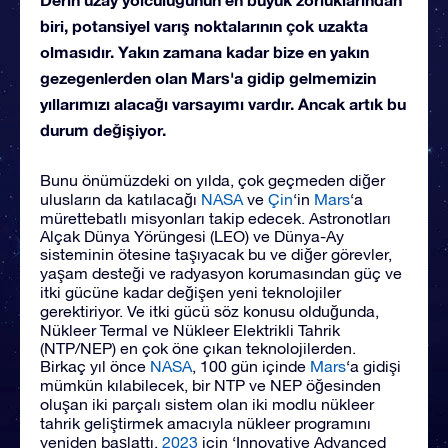
biri, potansiyel varış noktalarının çok uzakta
olmasıdır. Yakın zamana kadar bize en yakın
gezegenlerden olan Mars'a gidip gelmemizin
yıllarımızı alacağı varsayımı vardır. Ancak artık bu
durum değişiyor.
Bunu önümüzdeki on yılda, çok geçmeden diğer
ulusların da katılacağı
NASA
ve
Çin
‘in
Mars
‘a
mürettebatlı misyonları takip edecek. Astronotları
Alçak Dünya Yörüngesi (LEO) ve Dünya-Ay
sisteminin ötesine taşıyacak bu ve diğer görevler,
yaşam desteği ve radyasyon korumasından güç ve
itki gücüne kadar değişen yeni teknolojiler
gerektiriyor. Ve itki gücü söz konusu olduğunda,
Nükleer Termal ve Nükleer Elektrikli Tahrik
(NTP/NEP) en çok öne çıkan teknolojilerden.
Birkaç yıl önce
NASA
, 100 gün içinde
Mars
‘a gidişi
mümkün kılabilecek, bir NTP ve NEP öğesinden
oluşan iki parçalı sistem olan iki modlu nükleer
tahrik geliştirmek amacıyla nükleer programını
yeniden başlattı.
2023
için ‘Innovative Advanced