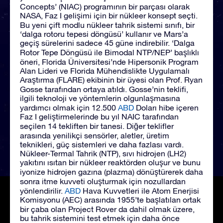
Concepts’ (NIAC) programının bir parçası olarak
NASA, Faz I gelişimi için bir nükleer konsept seçti.
Bu yeni çift modlu nükleer tahrik sistemi sınıfı, bir
‘dalga rotoru tepesi döngüsü’ kullanır ve Mars’a
geçiş sürelerini sadece 45 güne indirebilir. ‘Dalga
Rotor Tepe Döngüsü ile Bimodal NTP/NEP’ başlıklı
öneri, Florida Üniversitesi’nde Hipersonik Program
Alan Lideri ve Florida Mühendislikte Uygulamalı
Araştırma (FLARE) ekibinin bir üyesi olan Prof. Ryan
Gosse tarafından ortaya atıldı. Gosse’nin teklifi,
ilgili teknoloji ve yöntemlerin olgunlaşmasına
yardımcı olmak için 12.500
ABD
Doları hibe içeren
Faz I geliştirmelerinde bu yıl NAIC tarafından
seçilen 14 tekliften bir tanesi. Diğer teklifler
arasında yenilikçi sensörler, aletler, üretim
teknikleri, güç sistemleri ve daha fazlası vardı.
Nükleer-Termal Tahrik (NTP), sıvı hidrojen (LH2)
yakıtını ısıtan bir nükleer reaktörden oluşur ve bunu
iyonize hidrojen gazına (plazma) dönüştürerek daha
sonra itme kuvveti oluşturmak için nozullardan
yönlendirilir.
ABD
Hava Kuvvetleri ile Atom Enerjisi
Komisyonu (AEC) arasında 1955’te başlatılan ortak
bir çaba olan Project Rover da dahil olmak üzere,
bu tahrik sistemini test etmek için daha önce