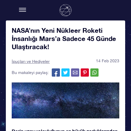
NASA’nın Yeni Nükleer Roketi
İnsanlığı Mars’a Sadece 45 Günde
Ulaştıracak!
14 Feb 2023
İpuçları ve Hediyeler
Bu makaleyi paylaş:
Derin uzay yolculuğunun en büyük zorluklarından