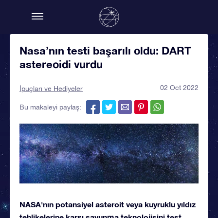
Nasa’nın testi başarılı oldu: DART
astereoidi vurdu
02 Oct 2022
İpuçları ve Hediyeler
Bu makaleyi paylaş:
NASA'nın potansiyel asteroit veya kuyruklu yıldız
tehlikelerine karşı savunma teknolojisini test