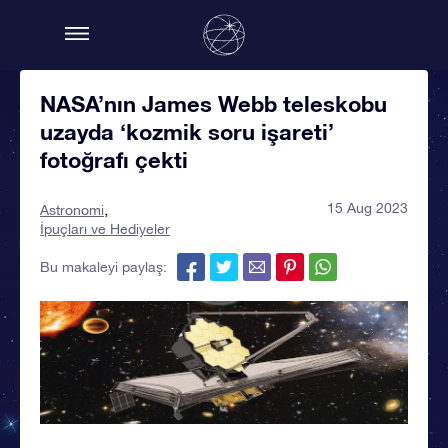
NASA’nın James Webb teleskobu
uzayda ‘kozmik soru işareti’
fotoğrafı çekti
15 Aug 2023
Astronomi
İpuçları ve Hediyeler
Bu makaleyi paylaş: