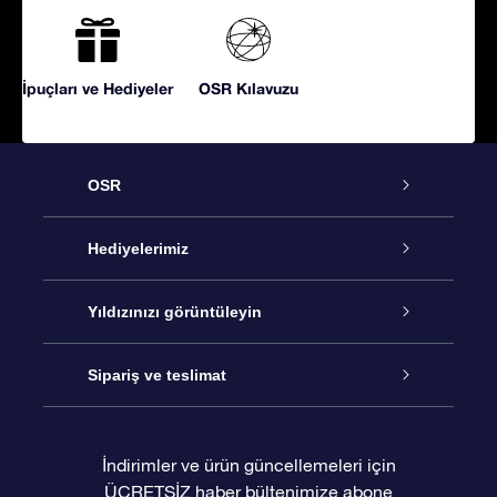
İpuçları ve Hediyeler
OSR Kılavuzu
OSR
Hizmet
Hediyelerimiz
İletişim
Çevrimiçi Yıldız Hediyesi
Yıldızınızı görüntüleyin
Blogu
OSR Hediye Paketi
Star Register
Sipariş ve teslimat
Sıkça Sorulan Sorular
Muhteşem Yıldız Hediyesi
OSR Star Finder Uygulaması
Müşteri Girişi
İndirimler ve ürün güncellemeleri için
ÜCRETSİZ haber bültenimize abone
Değerlendirmeler
OSR Hediye Kartı