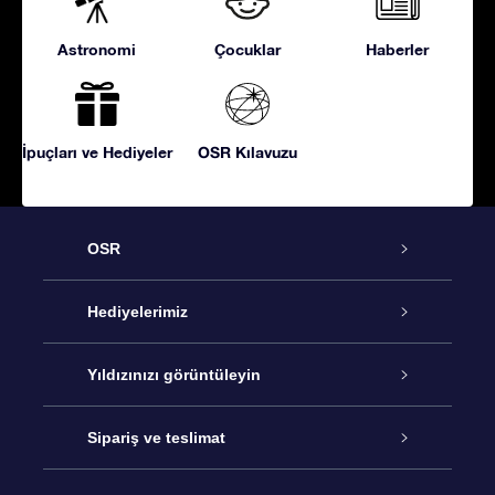
Astronomi
Çocuklar
Haberler
İpuçları ve Hediyeler
OSR Kılavuzu
OSR
Hizmet
Hediyelerimiz
İletişim
Çevrimiçi Yıldız Hediyesi
Yıldızınızı görüntüleyin
Blogu
OSR Hediye Paketi
Star Register
Sipariş ve teslimat