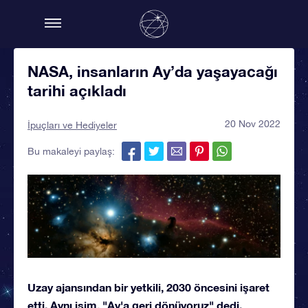
NASA, insanların Ay’da yaşayacağı
tarihi açıkladı
20 Nov 2022
İpuçları ve Hediyeler
Bu makaleyi paylaş:
Uzay ajansından bir yetkili, 2030 öncesini işaret
etti. Aynı isim, "Ay'a geri dönüyoruz" dedi.