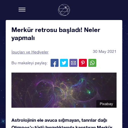
Merkür retrosu başladı! Neler
yapmalı
30 May 2021
İpuçları ve Hediyeler
Bu makaleyi paylaş:
Pixabay
Astrolojinin ele avuca sığmayan, tanrılar dağı
Olimpos’u türlü hınzırlıklarıyla karıştıran Merkür