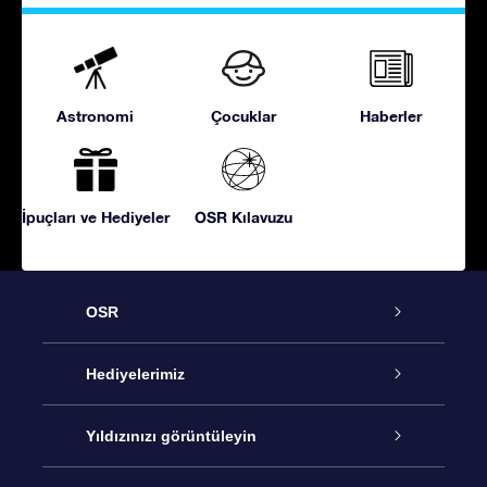
Astronomi
Çocuklar
Haberler
İpuçları ve Hediyeler
OSR Kılavuzu
OSR
Hizmet
Hediyelerimiz
İletişim
Çevrimiçi Yıldız Hediyesi
Yıldızınızı görüntüleyin