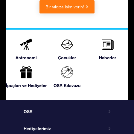
Bir yıldıza isim verin!
Astronomi
Çocuklar
Haberler
İpuçları ve Hediyeler
OSR Kılavuzu
OSR
Hizmet
Hediyelerimiz