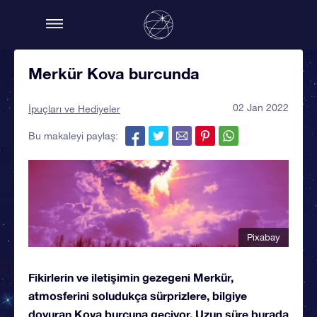
Merkür Kova burcunda
02 Jan 2022
İpuçları ve Hediyeler
Bu makaleyi paylaş:
Pixabay
Fikirlerin ve iletişimin gezegeni Merkür,
atmosferini soludukça sürprizlere, bilgiye
doyuran Kova burcuna geçiyor. Uzun süre burada