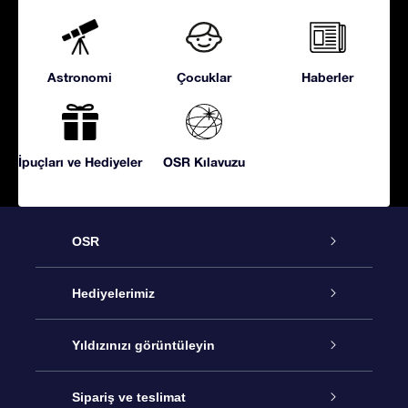
Astronomi
Çocuklar
Haberler
İpuçları ve Hediyeler
OSR Kılavuzu
OSR
Hizmet
Hediyelerimiz
İletişim
Çevrimiçi Yıldız Hediyesi
Yıldızınızı görüntüleyin
Blogu
OSR Hediye Paketi
Star Register
Sipariş ve teslimat