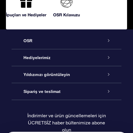
İpuçları ve Hediyeler
OSR Kılavuzu
OSR
Hizmet
Hediyelerimiz
İletişim
Çevrimiçi Yıldız Hediyesi
Yıldızınızı görüntüleyin
Blogu
OSR Hediye Paketi
Star Register
Sipariş ve teslimat
Sıkça Sorulan Sorular
Muhteşem Yıldız Hediyesi
OSR Star Finder Uygulaması
Müşteri Girişi
İndirimler ve ürün güncellemeleri için
ÜCRETSİZ haber bültenimize abone
Değerlendirmeler
OSR Hediye Kartı
Kişiselleştirilmiş Yıldız Sayfası
Ödeme bilgileri
olun