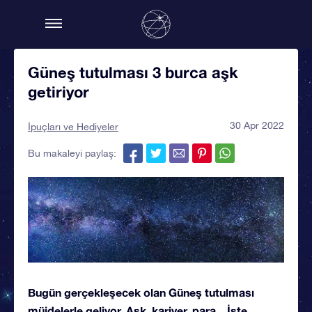
Güneş tutulması 3 burca aşk
getiriyor
30 Apr 2022
İpuçları ve Hediyeler
Bu makaleyi paylaş:
Bugün gerçekleşecek olan Güneş tutulması
müjdelerle geliyor. Aşk, kariyer, para... İşte