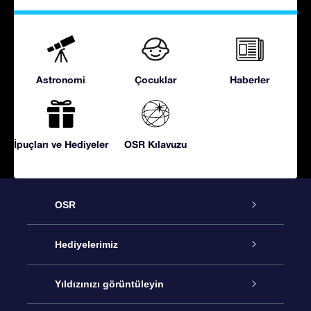
Astronomi
Çocuklar
Haberler
İpuçları ve Hediyeler
OSR Kılavuzu
OSR
Hizmet
Hediyelerimiz
İletişim
Çevrimiçi Yıldız Hediyesi
Yıldızınızı görüntüleyin