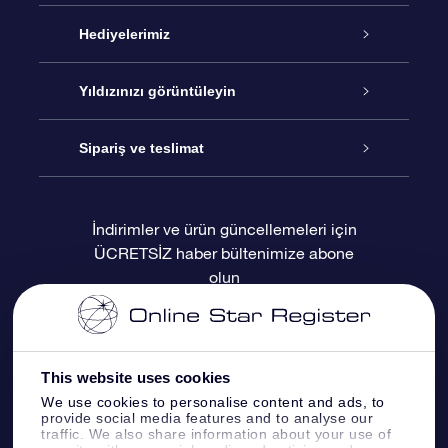
Hizmet
Hediyelerimiz
İletişim
Çevrimiçi Yıldız Hediyesi
Yıldızınızı görüntüleyin
Blogu
OSR Hediye Paketi
Star Register
Sipariş ve teslimat
Sıkça Sorulan Sorular
Muhteşem Yıldız Hediyesi
OSR Star Finder Uygulaması
Müşteri Girişi
İndirimler ve ürün güncellemeleri için
ÜCRETSİZ haber bültenimize abone
Değerlendirmeler
OSR Hediye Kartı
Kişiselleştirilmiş Yıldız Sayfası
Ödeme bilgileri
olun
Kurumsal hediyeler
Bir Milyon Yıldız
Sevkiyat bilgileri
OSR Starsaver
İade Politikası
This website uses cookies
We use cookies to personalise content and ads, to
provide social media features and to analyse our
Fly me to the stars VR sanal gerçeklik
Takımyıldızı
traffic. We also share information about your use of
uygulaması