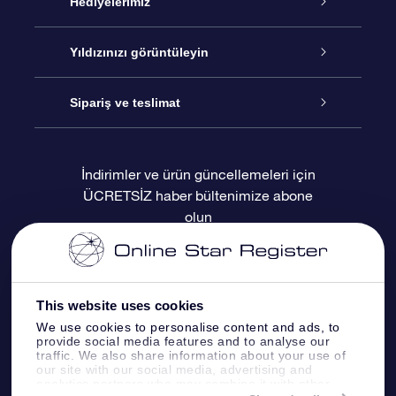
Hizmet
Hediyelerimiz
İletişim
Çevrimiçi Yıldız Hediyesi
Yıldızınızı görüntüleyin
Blogu
OSR Hediye Paketi
Star Register
Sipariş ve teslimat
Sıkça Sorulan Sorular
Muhteşem Yıldız Hediyesi
OSR Star Finder Uygulaması
Müşteri Girişi
İndirimler ve ürün güncellemeleri için
ÜCRETSİZ haber bültenimize abone
Değerlendirmeler
OSR Hediye Kartı
Kişiselleştirilmiş Yıldız Sayfası
Ödeme bilgileri
olun
Kurumsal hediyeler
Bir Milyon Yıldız
Sevkiyat bilgileri
OSR Starsaver
İade Politikası
This website uses cookies
We use cookies to personalise content and ads, to
provide social media features and to analyse our
Fly me to the stars VR sanal gerçeklik
Takımyıldızı
traffic. We also share information about your use of
uygulaması
our site with our social media, advertising and
analytics partners who may combine it with other