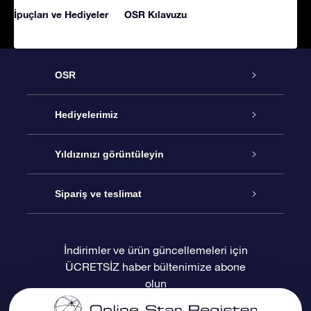
İpuçları ve Hediyeler
OSR Kılavuzu
OSR
Hizmet
Hediyelerimiz
İletişim
Çevrimiçi Yıldız Hediyesi
Yıldızınızı görüntüleyin
Blogu
OSR Hediye Paketi
Star Register
Sipariş ve teslimat
Sıkça Sorulan Sorular
Muhteşem Yıldız Hediyesi
OSR Star Finder Uygulaması
Müşteri Girişi
İndirimler ve ürün güncellemeleri için
ÜCRETSİZ haber bültenimize abone
Değerlendirmeler
OSR Hediye Kartı
Kişiselleştirilmiş Yıldız Sayfası
Ödeme bilgileri
olun
Kurumsal hediyeler
Bir Milyon Yıldız
Sevkiyat bilgileri