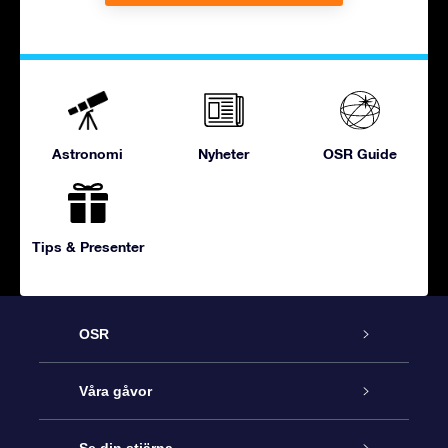
Astronomi
Nyheter
OSR Guide
Tips & Presenter
OSR
Kundtjänst
Våra gåvor
Kontakta oss
Online-Stjärngåva