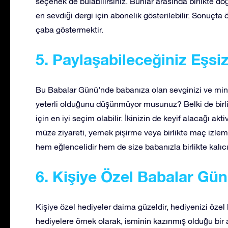
seçenek de bulabilirsiniz. Bunlar arasında birlikte d
en sevdiği dergi için abonelik gösterilebilir. Sonuçta
çaba göstermektir.
5. Paylaşabileceğiniz Eşsi
Bu Babalar Günü’nde babanıza olan sevginizi ve minnet
yeterli olduğunu düşünmüyor musunuz? Belki de birlik
için en iyi seçim olabilir. İkinizin de keyif alacağı akt
müze ziyareti, yemek pişirme veya birlikte maç izleme
hem eğlencelidir hem de size babanızla birlikte kalıcı 
6. Kişiye Özel Babalar Gün
Kişiye özel hediyeler daima güzeldir, hediyenizi özel k
hediyelere örnek olarak, isminin kazınmış olduğu bir a