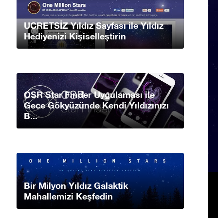
UCRETSİZ Yıldız Sayfası ile Yıldız
Hediyenizi Kişiselleştirin
OSR Star Finder Uygulaması ile
Gece Gökyüzünde Kendi Yıldızınızı
B...
Bir Milyon Yıldız Galaktik
Mahallemizi Keşfedin