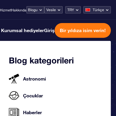
Blogu
Vesile
TRY
Türkçe
Hizmet
Hakkında
Kurumsal hediyeler
Giriş
Bir yıldıza isim verin!
Blog kategorileri
Astronomi
Çocuklar
Haberler