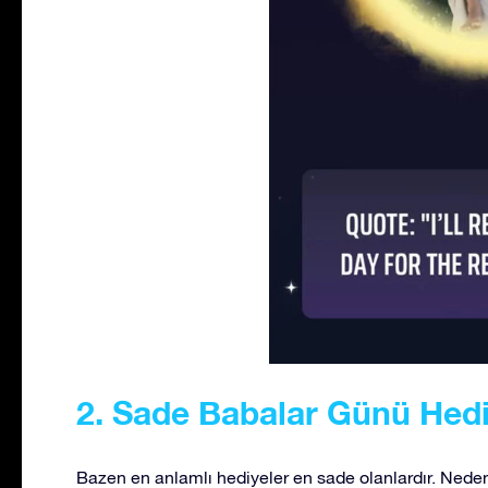
2. Sade Babalar Günü Hediy
Bazen en anlamlı hediyeler en sade olanlardır. Nede