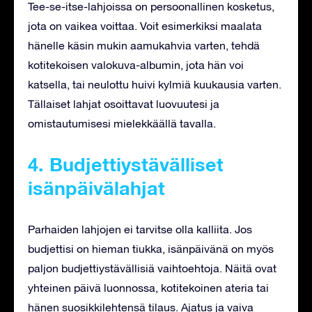
Tee-se-itse-lahjoissa on persoonallinen kosketus,
jota on vaikea voittaa. Voit esimerkiksi maalata
hänelle käsin mukin aamukahvia varten, tehdä
kotitekoisen valokuva-albumin, jota hän voi
katsella, tai neulottu huivi kylmiä kuukausia varten.
Tällaiset lahjat osoittavat luovuutesi ja
omistautumisesi mielekkäällä tavalla.
4. Budjettiystävälliset
isänpäivälahjat
Parhaiden lahjojen ei tarvitse olla kalliita. Jos
budjettisi on hieman tiukka, isänpäivänä on myös
paljon budjettiystävällisiä vaihtoehtoja. Näitä ovat
yhteinen päivä luonnossa, kotitekoinen ateria tai
hänen suosikkilehtensä tilaus. Ajatus ja vaiva