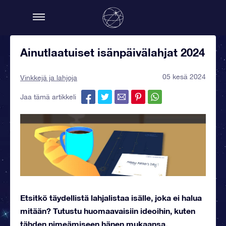
Ainutlaatuiset isänpäivälahjat 2024
05 kesä 2024
Vinkkejä ja lahjoja
Jaa tämä artikkeli
Etsitkö täydellistä lahjalistaa isälle, joka ei halua
mitään? Tutustu huomaavaisiin ideoihin, kuten
tähden nimeämiseen hänen mukaansa.