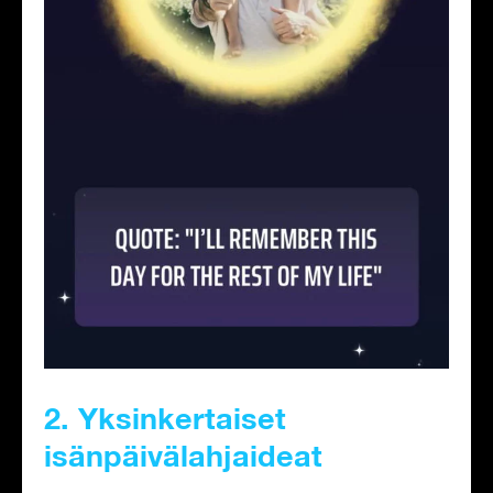
2. Yksinkertaiset
isänpäivälahjaideat