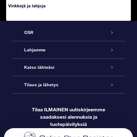
Vinkkejä ja lahjoja
OSR
Palvelu
Lahjamme
Online Star -lahja
Ota meihin yhteyttä
Katso tähteäsi
Star Register
OSR-lahjapakkaus
Tilaus ja lähetys
Blogi
Ota meihin yhteyttä
OSR Star Finder -sovelluksella
Supertähtilahja
Usein kysytyt kysymykset
Tilaa ILMAINEN uutiskirjeemme
saadaksesi alennuksia ja
Maksutiedot
Henkilökohtainen Tähtisivu
OSR-lahjakortti
Arvostelut
tuotepäivityksiä