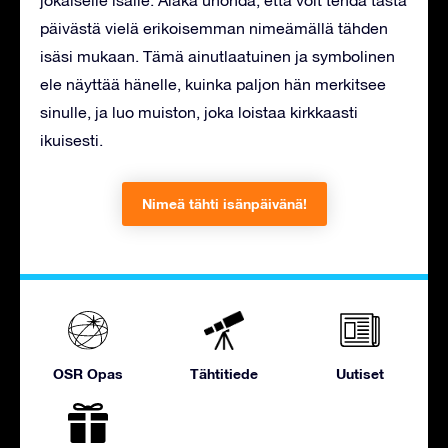
jokaiselle isälle. Äläkä unohda, että voit tehdä tästä
päivästä vielä erikoisemman nimeämällä tähden
isäsi mukaan. Tämä ainutlaatuinen ja symbolinen
ele näyttää hänelle, kuinka paljon hän merkitsee
sinulle, ja luo muiston, joka loistaa kirkkaasti
ikuisesti.
Nimeä tähti isänpäivänä!
OSR Opas
Tähtitiede
Uutiset