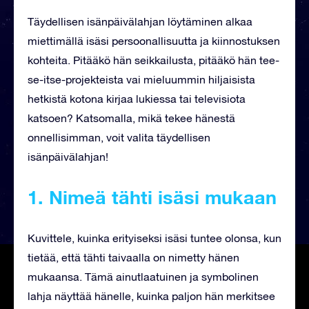
Täydellisen isänpäivälahjan löytäminen alkaa
miettimällä isäsi persoonallisuutta ja kiinnostuksen
kohteita. Pitääkö hän seikkailusta, pitääkö hän tee-
se-itse-projekteista vai mieluummin hiljaisista
hetkistä kotona kirjaa lukiessa tai televisiota
katsoen? Katsomalla, mikä tekee hänestä
onnellisimman, voit valita täydellisen
isänpäivälahjan!
1. Nimeä tähti
isäsi mukaan
Kuvittele, kuinka erityiseksi isäsi tuntee olonsa, kun
tietää, että tähti taivaalla on nimetty hänen
mukaansa. Tämä ainutlaatuinen ja symbolinen
lahja näyttää hänelle, kuinka paljon hän merkitsee