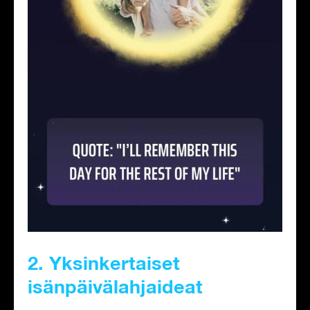
2. Yksinkertaiset
isänpäivälahjaideat