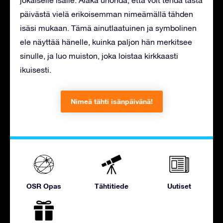
jokaiselle isälle. Äläkä unohda, että voit tehdä tästä
päivästä vielä erikoisemman nimeämällä tähden
isäsi mukaan. Tämä ainutlaatuinen ja symbolinen
ele näyttää hänelle, kuinka paljon hän merkitsee
sinulle, ja luo muiston, joka loistaa kirkkaasti
ikuisesti.
Nimeä tähti isänpäivänä!
OSR Opas
Tähtitiede
Uutiset