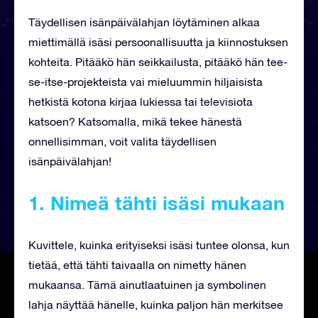
Täydellisen isänpäivälahjan löytäminen alkaa
miettimällä isäsi persoonallisuutta ja kiinnostuksen
kohteita. Pitääkö hän seikkailusta, pitääkö hän tee-
se-itse-projekteista vai mieluummin hiljaisista
hetkistä kotona kirjaa lukiessa tai televisiota
katsoen? Katsomalla, mikä tekee hänestä
onnellisimman, voit valita täydellisen
isänpäivälahjan!
1. Nimeä tähti
isäsi mukaan
Kuvittele, kuinka erityiseksi isäsi tuntee olonsa, kun
tietää, että tähti taivaalla on nimetty hänen
mukaansa. Tämä ainutlaatuinen ja symbolinen
lahja näyttää hänelle, kuinka paljon hän merkitsee