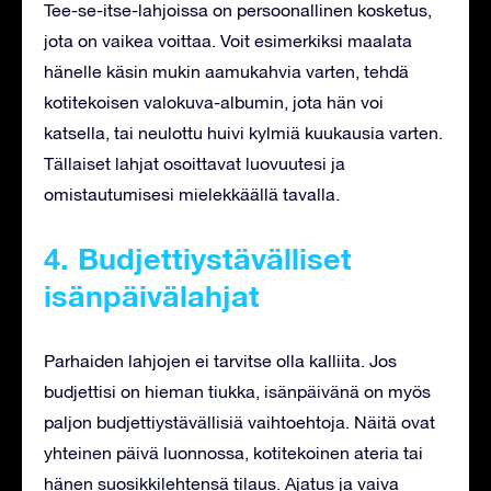
Tee-se-itse-lahjoissa on persoonallinen kosketus,
jota on vaikea voittaa. Voit esimerkiksi maalata
hänelle käsin mukin aamukahvia varten, tehdä
kotitekoisen valokuva-albumin, jota hän voi
katsella, tai neulottu huivi kylmiä kuukausia varten.
Tällaiset lahjat osoittavat luovuutesi ja
omistautumisesi mielekkäällä tavalla.
4. Budjettiystävälliset
isänpäivälahjat
Parhaiden lahjojen ei tarvitse olla kalliita. Jos
budjettisi on hieman tiukka, isänpäivänä on myös
paljon budjettiystävällisiä vaihtoehtoja. Näitä ovat
yhteinen päivä luonnossa, kotitekoinen ateria tai
hänen suosikkilehtensä tilaus. Ajatus ja vaiva