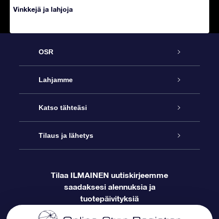
Vinkkejä ja lahjoja
OSR
Palvelu
Lahjamme
Online Star -lahja
Ota meihin yhteyttä
Katso tähteäsi
Star Register
OSR-lahjapakkaus
Tilaus ja lähetys
Blogi
Ota meihin yhteyttä
OSR Star Finder -sovelluksella
Supertähtilahja
Usein kysytyt kysymykset
Tilaa ILMAINEN uutiskirjeemme
saadaksesi alennuksia ja
Maksutiedot
Henkilökohtainen Tähtisivu
OSR-lahjakortti
Arvostelut
tuotepäivityksiä