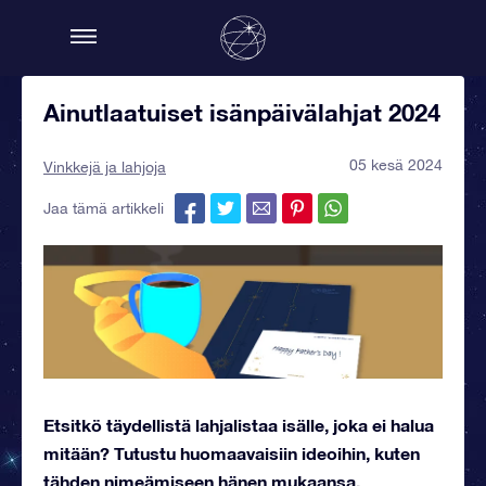
Ainutlaatuiset isänpäivälahjat 2024
05 kesä 2024
Vinkkejä ja lahjoja
Jaa tämä artikkeli
Etsitkö täydellistä lahjalistaa isälle, joka ei halua
mitään? Tutustu huomaavaisiin ideoihin, kuten
tähden nimeämiseen hänen mukaansa.