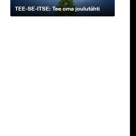
TEE-SE-ITSE: Tee oma joulutähti