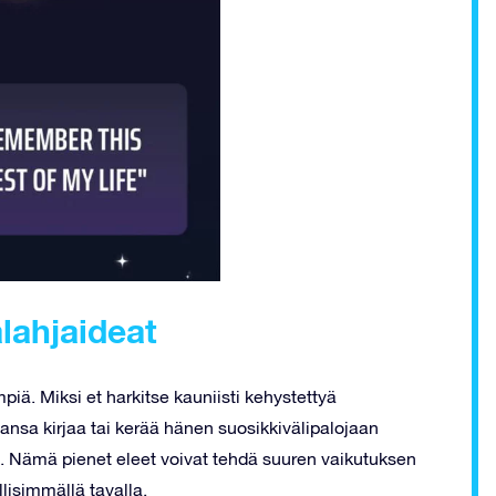
älahjaideat
piä. Miksi et harkitse kauniisti kehystettyä
jansa kirjaa tai kerää hänen suosikkivälipalojaan
. Nämä pienet eleet voivat tehdä suuren vaikutuksen
llisimmällä tavalla.