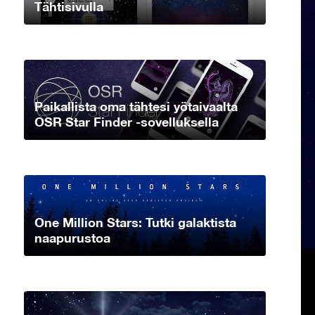
Tähtisivulla
Paikallista oma tähtesi yötaivaalta
OSR Star Finder -sovelluksella
One Million Stars: Tutki galaktista
naapurustoa