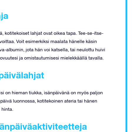
ja
ä, kotitekoiset lahjat ovat oikea tapa. Tee-se-itse-
voittaa. Voit esimerkiksi maalata hänelle käsin
-albumin, jota hän voi katsella, tai neulottu huivi
luovuutesi ja omistautumisesi mielekkäällä tavalla.
npäivälahjat
ettisi on hieman tiukka, isänpäivänä on myös paljon
n päivä luonnossa, kotitekoinen ateria tai hänen
 hinta.
sänpäiväaktiviteetteja