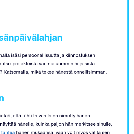
isänpäivälahjan
ällä isäsi persoonallisuutta ja kiinnostuksen
e-itse-projekteista vai mieluummin hiljaisista
oen? Katsomalla, mikä tekee hänestä onnellisimman,
n
tietää, että tähti taivaalla on nimetty hänen
äyttää hänelle, kuinka paljon hän merkitsee sinulle,
 tähteä
hänen mukaansa, vaan voit myös valita sen