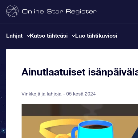
Lahjat
Katso tähteäsi
Luo tähtikuviosi
Ainutlaatuiset isänpäiväl
Vinkkejä ja lahjoja
05 kesä 2024