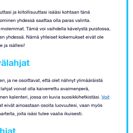
ttasi ja kiitollisuuttasi isääsi kohtaan tänä
uominen yhdessä saattaa olla paras valinta.
tte molemmat. Tämä voi vaihdella kävelystä puistossa,
seen yhdessä. Nämä yhteiset kokemukset eivät ole
 ja isällesi!
välahjat
n, ja ne osoittavat, että olet nähnyt ylimääräistä
lahjat voivat olla kaiverrettu avaimenperä,
inen kalenteri, jossa on kuvia suosikkihetkistäsi.
Voit
t eivät ainoastaan osoita luovuutesi, vaan myös
rteita, joita isäsi tulee vaalia ikuisesti.
hjat