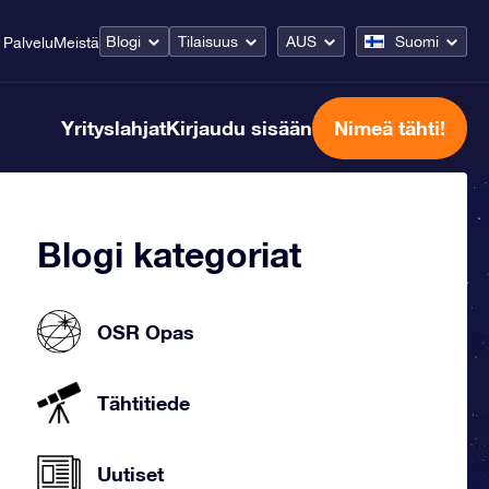
Blogi
Tilaisuus
AUS
Suomi
Palvelu
Meistä
Yrityslahjat
Kirjaudu sisään
Nimeä tähti!
Blogi kategoriat
OSR Opas
Tähtitiede
Uutiset