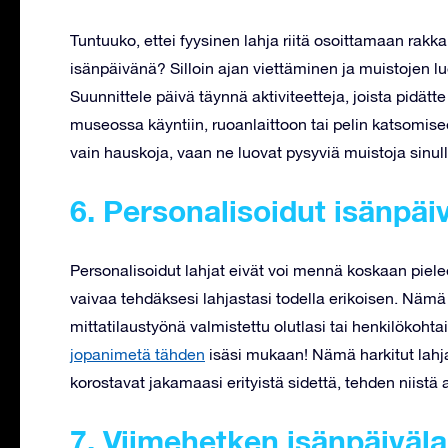
Tuntuuko, ettei fyysinen lahja riitä osoittamaan rakkau
isänpäivänä? Silloin ajan viettäminen ja muistojen l
Suunnittele päivä täynnä aktiviteetteja, joista pidä
museossa käyntiin, ruoanlaittoon tai pelin katsomi
vain hauskoja, vaan ne luovat pysyviä muistoja sinulle
6. Personalisoidut isänpäi
Personalisoidut lahjat eivät voi mennä koskaan pielee
vaivaa tehdäksesi lahjastasi todella erikoisen. Nämä 
mittatilaustyönä valmistettu olutlasi tai henkilökohta
jopanimetä tähden
isäsi mukaan! Nämä harkitut lahja
korostavat jakamaasi erityistä sidettä, tehden niistä aa
7. Viimehetken isänpäiväla