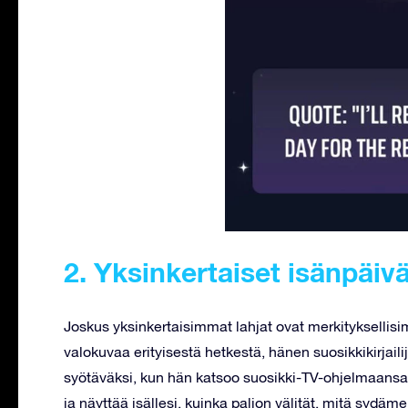
2. Yksinkertaiset isänpäiv
Joskus yksinkertaisimmat lahjat ovat merkityksellisim
valokuvaa erityisestä hetkestä, hänen suosikkikirjaili
syötäväksi, kun hän katsoo suosikki-TV-ohjelmaansa
ja näyttää isällesi, kuinka paljon välität, mitä sydäme