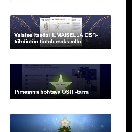
Valaise itseäsi ILMAISELLA OSR-
tähdistön tietolomakkeella
Pimeässä hohtava OSR -tarra