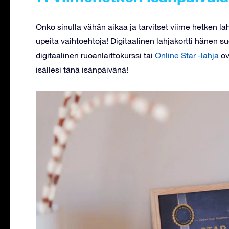
Onko sinulla vähän aikaa ja tarvitset viime hetken la
upeita vaihtoehtoja! Digitaalinen lahjakortti hänen s
digitaalinen ruoanlaittokurssi tai
Online Star -lahja
ov
isällesi tänä isänpäivänä!