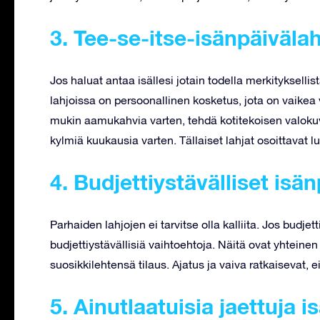
3. Tee-se-itse-isänpäivälah
Jos haluat antaa isällesi jotain todella merkityksellist
lahjoissa on persoonallinen kosketus, jota on vaikea 
mukin aamukahvia varten, tehdä kotitekoisen valokuva
kylmiä kuukausia varten. Tällaiset lahjat osoittavat 
4. Budjettiystävälliset isä
Parhaiden lahjojen ei tarvitse olla kalliita. Jos budj
budjettiystävällisiä vaihtoehtoja. Näitä ovat yhteine
suosikkilehtensä tilaus. Ajatus ja vaiva ratkaisevat, ei
5. Ainutlaatuisia jaettuja i