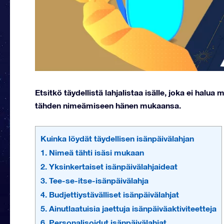
Etsitkö täydellistä lahjalistaa isälle, joka ei halu
tähden nimeämiseen hänen mukaansa.
Kuinka löydät täydellisen isänpäivälahjan
1. Nimeä tähti isäsi mukaan
2. Yksinkertaiset isänpäivälahjaideat
3. Tee-se-itse-isänpäivälahja
4. Budjettiystävälliset isänpäivälahjat
5. Ainutlaatuisia jaettuja isänpäiväaktiviteetteja
6. Personalisoidut isänpäivälahjat