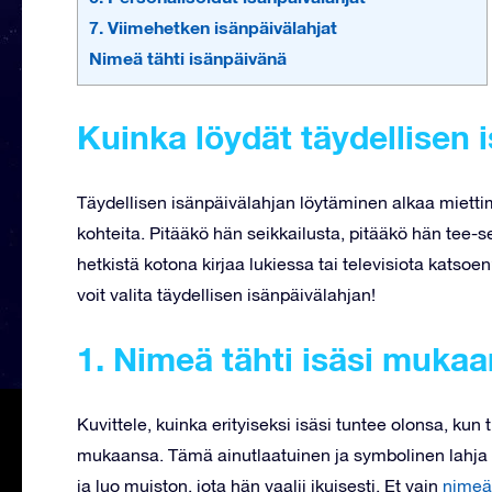
7. Viimehetken isänpäivälahjat
Nimeä tähti isänpäivänä
Kuinka löydät täydellisen 
Täydellisen isänpäivälahjan löytäminen alkaa miettim
kohteita. Pitääkö hän seikkailusta, pitääkö hän tee-s
hetkistä kotona kirjaa lukiessa tai televisiota kats
voit valita täydellisen isänpäivälahjan!
1. Nimeä tähti
isäsi mukaa
Kuvittele, kuinka erityiseksi isäsi tuntee olonsa, kun 
mukaansa. Tämä ainutlaatuinen ja symbolinen lahja n
ja luo muiston, jota hän vaalii ikuisesti. Et vain
nimeä