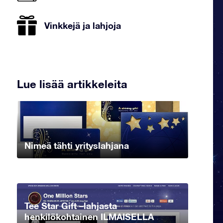
Vinkkejä ja lahjoja
Lue lisää artikkeleita
Nimeä tähti yrityslahjana
Tee Star Gift –lahjasta
henkilökohtainen ILMAISELLA