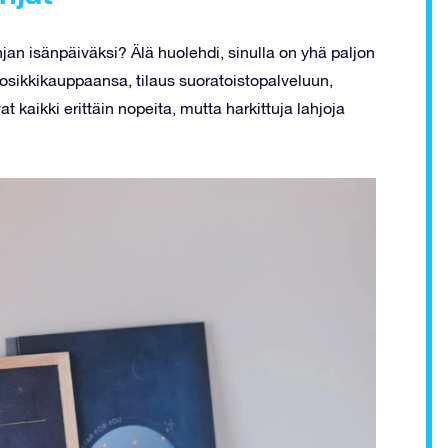
hjan isänpäiväksi? Älä huolehdi, sinulla on yhä paljon
uosikkikauppaansa, tilaus suoratoistopalveluun,
at kaikki erittäin nopeita, mutta harkittuja lahjoja