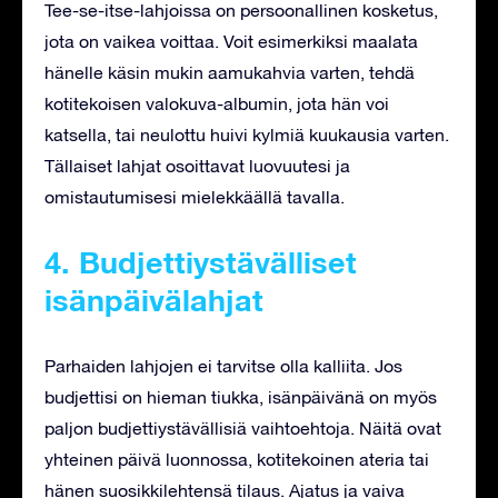
Tee-se-itse-lahjoissa on persoonallinen kosketus,
jota on vaikea voittaa. Voit esimerkiksi maalata
hänelle käsin mukin aamukahvia varten, tehdä
kotitekoisen valokuva-albumin, jota hän voi
katsella, tai neulottu huivi kylmiä kuukausia varten.
Tällaiset lahjat osoittavat luovuutesi ja
omistautumisesi mielekkäällä tavalla.
4. Budjettiystävälliset
isänpäivälahjat
Parhaiden lahjojen ei tarvitse olla kalliita. Jos
budjettisi on hieman tiukka, isänpäivänä on myös
paljon budjettiystävällisiä vaihtoehtoja. Näitä ovat
yhteinen päivä luonnossa, kotitekoinen ateria tai
hänen suosikkilehtensä tilaus. Ajatus ja vaiva