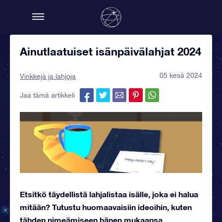
Ainutlaatuiset isänpäivälahjat 2024
05 kesä 2024
Vinkkejä ja lahjoja
Jaa tämä artikkeli
Etsitkö täydellistä lahjalistaa isälle, joka ei halua
mitään? Tutustu huomaavaisiin ideoihin, kuten
tähden nimeämiseen hänen mukaansa.