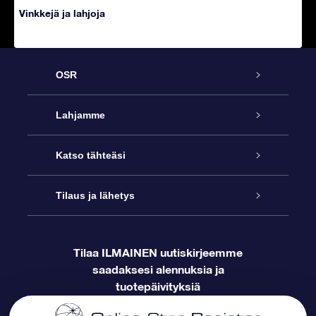
Vinkkejä ja lahjoja
OSR
Palvelu
Lahjamme
Online Star -lahja
Ota meihin yhteyttä
Katso tähteäsi
Star Register
OSR-lahjapakkaus
Tilaus ja lähetys
Blogi
Ota meihin yhteyttä
OSR Star Finder -sovelluksella
Supertähtilahja
Usein kysytyt kysymykset
Tilaa ILMAINEN uutiskirjeemme
saadaksesi alennuksia ja
Maksutiedot
Henkilökohtainen Tähtisivu
OSR-lahjakortti
Arvostelut
tuotepäivityksiä