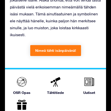
jokaiselle isälle. Äläkä unohda, että voit tehdä tästä
päivästä vielä erikoisemman nimeämällä tähden
isäsi mukaan. Tämä ainutlaatuinen ja symbolinen
ele näyttää hänelle, kuinka paljon hän merkitsee
sinulle, ja luo muiston, joka loistaa kirkkaasti
ikuisesti.
Nimeä tähti isänpäivänä!
OSR Opas
Tähtitiede
Uutiset