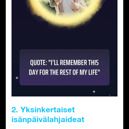
2. Yksinkertaiset
isänpäivälahjaideat