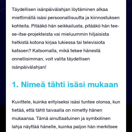
Täydellisen isänpäivälahjan löytäminen alkaa
miettimällä isäsi persoonallisuutta ja kiinnostuksen
kohteita. Pitääkö hän seikkailusta, pitääkö hän tee-
se-itse-projekteista vai mieluummin hiljaisista
hetkistä kotona kirjaa lukiessa tai televisiota
katsoen? Katsomalla, mikä tekee hänestä
onnellisimman, voit valita täydellisen
isänpäivälahjan!
1. Nimeä tähti
isäsi mukaan
Kuvittele, kuinka erityiseksi isäsi tuntee olonsa, kun
tietää, että tähti taivaalla on nimetty hänen
mukaansa. Tämä ainutlaatuinen ja symbolinen
lahja näyttää hänelle, kuinka paljon hän merkitsee