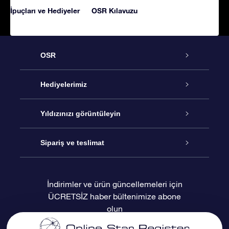
İpuçları ve Hediyeler
OSR Kılavuzu
OSR
Hizmet
Hediyelerimiz
İletişim
Çevrimiçi Yıldız Hediyesi
Yıldızınızı görüntüleyin
Blogu
OSR Hediye Paketi
Star Register
Sipariş ve teslimat
Sıkça Sorulan Sorular
Muhteşem Yıldız Hediyesi
OSR Star Finder Uygulaması
Müşteri Girişi
İndirimler ve ürün güncellemeleri için
ÜCRETSİZ haber bültenimize abone
Değerlendirmeler
OSR Hediye Kartı
Kişiselleştirilmiş Yıldız Sayfası
Ödeme bilgileri
olun
Kurumsal hediyeler
Bir Milyon Yıldız
Sevkiyat bilgileri