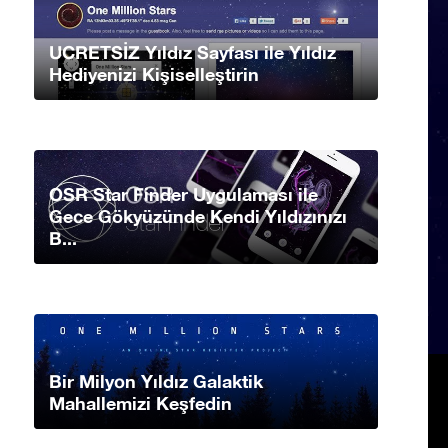
UCRETSİZ Yıldız Sayfası ile Yıldız
Hediyenizi Kişiselleştirin
OSR Star Finder Uygulaması ile
Gece Gökyüzünde Kendi Yıldızınızı
B...
Bir Milyon Yıldız Galaktik
Mahallemizi Keşfedin