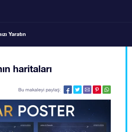
ızı Yaratın
nın haritaları
Bu makaleyi paylaş: