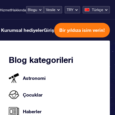
Blogu
Vesile
TRY
Türkçe
Hizmet
Hakkında
Kurumsal hediyeler
Giriş
Bir yıldıza isim verin!
Blog kategorileri
Astronomi
Çocuklar
Haberler