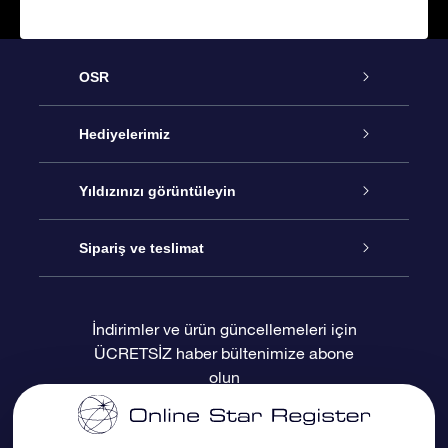
OSR
Hizmet
Hediyelerimiz
İletişim
Çevrimiçi Yıldız Hediyesi
Yıldızınızı görüntüleyin
Blogu
OSR Hediye Paketi
Star Register
Sipariş ve teslimat
Sıkça Sorulan Sorular
Muhteşem Yıldız Hediyesi
OSR Star Finder Uygulaması
Müşteri Girişi
İndirimler ve ürün güncellemeleri için
ÜCRETSİZ haber bültenimize abone
Değerlendirmeler
OSR Hediye Kartı
Kişiselleştirilmiş Yıldız Sayfası
Ödeme bilgileri
olun
Kurumsal hediyeler
Bir Milyon Yıldız
Sevkiyat bilgileri