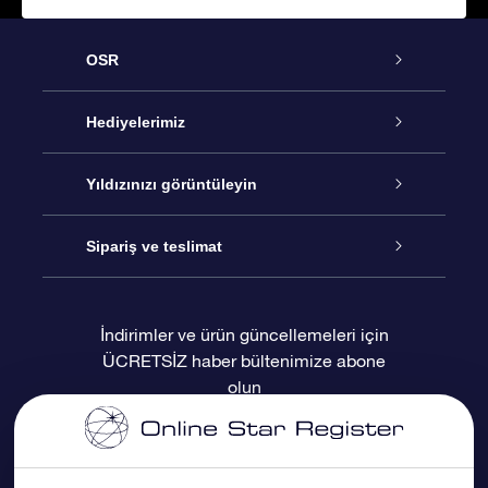
OSR
Hizmet
Hediyelerimiz
İletişim
Çevrimiçi Yıldız Hediyesi
Yıldızınızı görüntüleyin
Blogu
OSR Hediye Paketi
Star Register
Sipariş ve teslimat
Sıkça Sorulan Sorular
Muhteşem Yıldız Hediyesi
OSR Star Finder Uygulaması
Müşteri Girişi
İndirimler ve ürün güncellemeleri için
ÜCRETSİZ haber bültenimize abone
Değerlendirmeler
OSR Hediye Kartı
Kişiselleştirilmiş Yıldız Sayfası
Ödeme bilgileri
olun
Kurumsal hediyeler
Bir Milyon Yıldız
Sevkiyat bilgileri