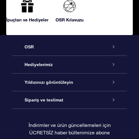
İpuçları ve Hediyeler
OSR Kılavuzu
OSR
Hizmet
Hediyelerimiz
İletişim
Çevrimiçi Yıldız Hediyesi
Yıldızınızı görüntüleyin
Blogu
OSR Hediye Paketi
Star Register
Sipariş ve teslimat
Sıkça Sorulan Sorular
Muhteşem Yıldız Hediyesi
OSR Star Finder Uygulaması
Müşteri Girişi
İndirimler ve ürün güncellemeleri için
ÜCRETSİZ haber bültenimize abone
Değerlendirmeler
OSR Hediye Kartı
Kişiselleştirilmiş Yıldız Sayfası
Ödeme bilgileri