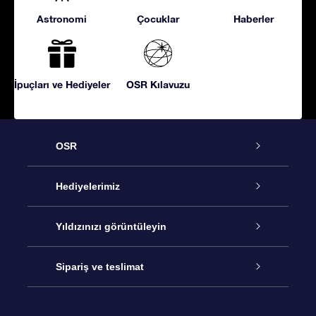
Astronomi
Çocuklar
Haberler
İpuçları ve Hediyeler
OSR Kılavuzu
OSR
Hizmet
Hediyelerimiz
İletişim
Çevrimiçi Yıldız Hediyesi
Yıldızınızı görüntüleyin
Blogu
OSR Hediye Paketi
Star Register
Sipariş ve teslimat
Sıkça Sorulan Sorular
Muhteşem Yıldız Hediyesi
OSR Star Finder Uygulaması
Müşteri Girişi