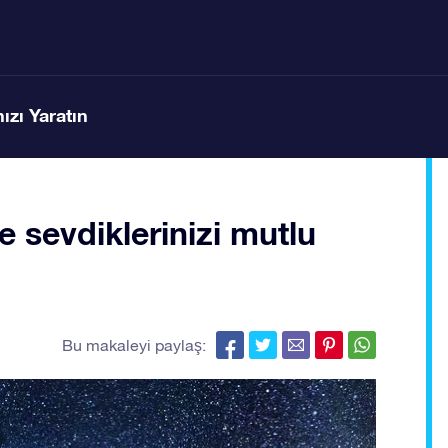
ızı Yaratın
le sevdiklerinizi mutlu
Bu makaleyi paylaş: