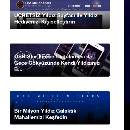
UCRETSİZ Yıldız Sayfası ile Yıldız
Hediyenizi Kişiselleştirin
OSR Star Finder Uygulaması ile
Gece Gökyüzünde Kendi Yıldızınızı
B...
Bir Milyon Yıldız Galaktik
Mahallemizi Keşfedin