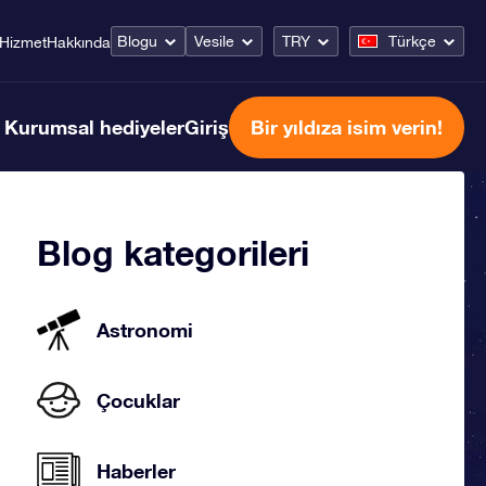
Blogu
Vesile
TRY
Türkçe
Hizmet
Hakkında
Kurumsal hediyeler
Giriş
Bir yıldıza isim verin!
Blog kategorileri
Astronomi
Çocuklar
Haberler