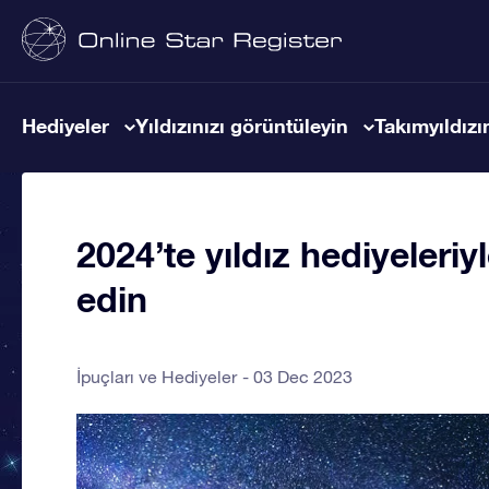
Hediyeler
Yıldızınızı görüntüleyin
Takımyıldızın
2024’te yıldız hediyeleriy
edin
İpuçları ve Hediyeler
03 Dec 2023