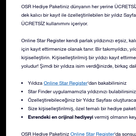
OSR Hediye Paketiniz dünyanın her yerine ÜCRETSİZ 
dek kalıcı bir kayıt ile özelleştirilebilen bir yıldız S
ÜCRETSİZ kullanımını içeriyor.
Online Star Register kendi parlak yıldızınızı eşsiz, kal
için kayıt ettirmenize olanak tanır. Bir takımyıldızı, yıld
kişiselleştirin. Kişiselleştirilmiş bir yıldızı kayıt etti
yoludur! Şimdi bir yıldıza isim verdiğinizde, birkaç da
Yıldıza
Online Star Register
‘dan bakabilirsiniz
Star Finder uygulamamızla yıldızınızı bulabilirsiniz
Özelleştirebileceğiniz bir Yıldız Sayfası oluşturac
Size kişiselleştirilmiş, özel temalı bir hediye pak
Evrendeki en orijinal hediyeyi
vermiş olmanın keyf
OSR Hediye Paketiniz
Online Star Register
‘da sonsuza