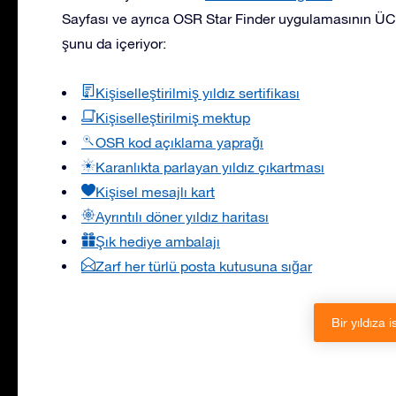
Sayfası ve ayrıca OSR Star Finder uygulamasının ÜCRE
şunu da içeriyor:
Kişiselleştirilmiş yıldız sertifikası
Kişiselleştirilmiş mektup
OSR kod açıklama yaprağı
Karanlıkta parlayan yıldız çıkartması
Kişisel mesajlı kart
Ayrıntılı döner yıldız haritası
Şık hediye ambalajı
Zarf her türlü posta kutusuna sığar
Bir yıldıza i