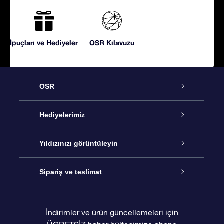
İpuçları ve Hediyeler
OSR Kılavuzu
OSR
Hizmet
Hediyelerimiz
İletişim
Çevrimiçi Yıldız Hediyesi
Yıldızınızı görüntüleyin
Blogu
OSR Hediye Paketi
Star Register
Sipariş ve teslimat
Sıkça Sorulan Sorular
Muhteşem Yıldız Hediyesi
OSR Star Finder Uygulaması
Müşteri Girişi
İndirimler ve ürün güncellemeleri için