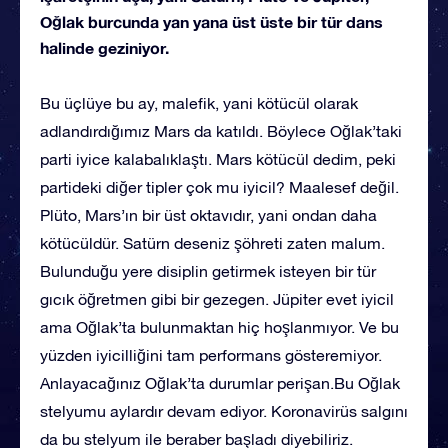
Oğlak burcunda yan yana üst üste bir tür dans
halinde geziniyor.
Bu üçlüye bu ay, malefik, yani kötücül olarak
adlandırdığımız Mars da katıldı. Böylece Oğlak’taki
parti iyice kalabalıklaştı. Mars kötücül dedim, peki
partideki diğer tipler çok mu iyicil? Maalesef değil.
Plüto, Mars’ın bir üst oktavıdır, yani ondan daha
kötücüldür. Satürn deseniz şöhreti zaten malum.
Bulunduğu yere disiplin getirmek isteyen bir tür
gıcık öğretmen gibi bir gezegen. Jüpiter evet iyicil
ama Oğlak’ta bulunmaktan hiç hoşlanmıyor. Ve bu
yüzden iyicilliğini tam performans gösteremiyor.
Anlayacağınız Oğlak’ta durumlar perişan.Bu Oğlak
stelyumu aylardır devam ediyor. Koronavirüs salgını
da bu stelyum ile beraber başladı diyebiliriz.