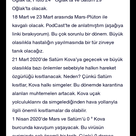
Oğlak’ta olacak.
18 Mart ve 23 Mart arasında Mars-Plüton ile
kavgalı olacak. PodCast’te de anlatmıştım (aşağıya
linki bırakıyorum). Bu çok sorunlu bir dönem. Büyük
olasılıkla hastalığın yayılmasında bir tür zirveye
tanık olacağız.
21 Mart 2020’de Satürn Kova’ya geçecek ve büyük
olasılıkla bazı önlemler sebebiyle halkın hareket
özgürlüğü kısıtlanacak. Neden? Çünkü Satürn
kısıtlar, Kova halkı simgeler. Bu dönemde karantina
alanları muhtemelen artacak. Kova uçak
yolculuklarını da simgelediğinden hava yollarıyla
ilgili önemli kısıtlamalar da olabilir.
1 Nisan 2020’de Mars ve Satürn’ü 0 ° Kova
burcunda kavuşum yaşayacak. Bu virüsün
evriminde çok önemli bir tarih. Çünkü 0 derece,