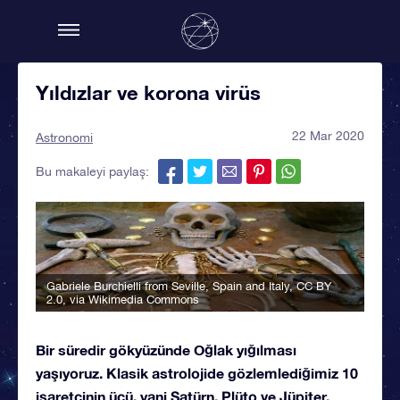
Yıldızlar ve korona virüs
22 Mar 2020
Astronomi
Bu makaleyi paylaş:
Gabriele Burchielli from Seville, Spain and Italy
,
CC BY
2.0
, via Wikimedia Commons
Bir süredir gökyüzünde Oğlak yığılması
yaşıyoruz. Klasik astrolojide gözlemlediğimiz 10
işaretçinin üçü, yani Satürn, Plüto ve Jüpiter,