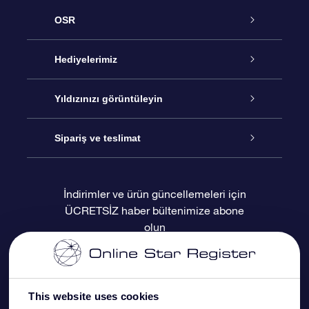
OSR
Hizmet
Hediyelerimiz
İletişim
Çevrimiçi Yıldız Hediyesi
Yıldızınızı görüntüleyin
Blogu
OSR Hediye Paketi
Star Register
Sipariş ve teslimat
Sıkça Sorulan Sorular
Muhteşem Yıldız Hediyesi
OSR Star Finder Uygulaması
Müşteri Girişi
İndirimler ve ürün güncellemeleri için
ÜCRETSİZ haber bültenimize abone
Değerlendirmeler
OSR Hediye Kartı
Kişiselleştirilmiş Yıldız Sayfası
Ödeme bilgileri
olun
Kurumsal hediyeler
Bir Milyon Yıldız
Sevkiyat bilgileri
OSR Starsaver
İade Politikası
This website uses cookies