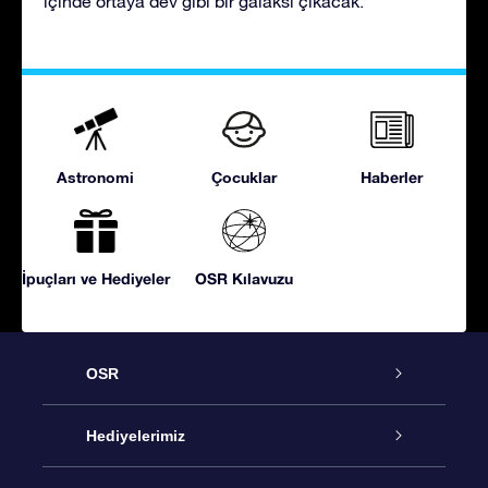
içinde ortaya dev gibi bir galaksi çıkacak.
Astronomi
Çocuklar
Haberler
İpuçları ve Hediyeler
OSR Kılavuzu
OSR
Hizmet
Hediyelerimiz