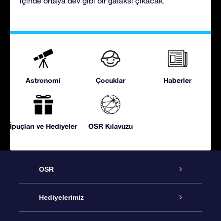
içinde ortaya dev gibi bir galaksi çıkacak.
Astronomi
Çocuklar
Haberler
İpuçları ve Hediyeler
OSR Kılavuzu
OSR
Hizmet
Hediyelerimiz