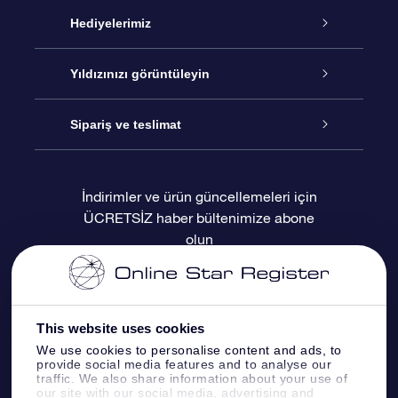
Hizmet
Hediyelerimiz
İletişim
Çevrimiçi Yıldız Hediyesi
Yıldızınızı görüntüleyin
Blogu
OSR Hediye Paketi
Star Register
Sipariş ve teslimat
Sıkça Sorulan Sorular
Muhteşem Yıldız Hediyesi
OSR Star Finder Uygulaması
Müşteri Girişi
İndirimler ve ürün güncellemeleri için
ÜCRETSİZ haber bültenimize abone
Değerlendirmeler
OSR Hediye Kartı
Kişiselleştirilmiş Yıldız Sayfası
Ödeme bilgileri
olun
Kurumsal hediyeler
Bir Milyon Yıldız
Sevkiyat bilgileri
OSR Starsaver
İade Politikası
This website uses cookies
We use cookies to personalise content and ads, to
provide social media features and to analyse our
Fly me to the stars VR sanal gerçeklik
Takımyıldızı
traffic. We also share information about your use of
uygulaması
our site with our social media, advertising and