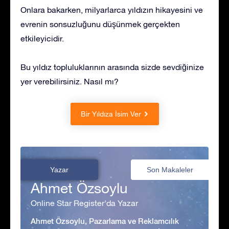
Onlara bakarken, milyarlarca yıldızın hikayesini ve
evrenin sonsuzluğunu düşünmek gerçekten
etkileyicidir.
Bu yıldız topluluklarının arasında sizde sevdiğinize
yer verebilirsiniz. Nasıl mı?
Bir Yıldıza İsim Ver
Yazar
Son Makaleler
Ahmet Özsoylu
Online Star Register'da Yazar
Ahmet Özsoylu, Pazarlama ve Reklamcılık