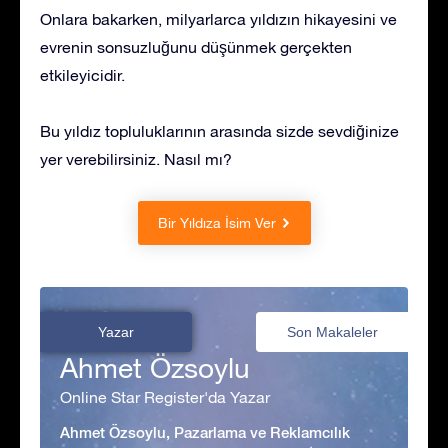
Onlara bakarken, milyarlarca yıldızın hikayesini ve
evrenin sonsuzluğunu düşünmek gerçekten
etkileyicidir.
Bu yıldız topluluklarının arasında sizde sevdiğinize
yer verebilirsiniz. Nasıl mı?
Bir Yıldıza İsim Ver
Yazar
Son Makaleler
Ahmet Özsoylu
Online Star Register'da Yazar
Ahmet Özsoylu, Pazarlama ve Reklamcılık