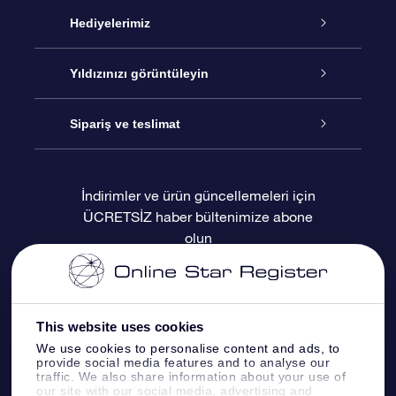
Hizmet
Hediyelerimiz
İletişim
Çevrimiçi Yıldız Hediyesi
Yıldızınızı görüntüleyin
Blogu
OSR Hediye Paketi
Star Register
Sipariş ve teslimat
Sıkça Sorulan Sorular
Muhteşem Yıldız Hediyesi
OSR Star Finder Uygulaması
Müşteri Girişi
İndirimler ve ürün güncellemeleri için
ÜCRETSİZ haber bültenimize abone
Değerlendirmeler
OSR Hediye Kartı
Kişiselleştirilmiş Yıldız Sayfası
Ödeme bilgileri
olun
Kurumsal hediyeler
Bir Milyon Yıldız
Sevkiyat bilgileri
OSR Starsaver
İade Politikası
This website uses cookies
We use cookies to personalise content and ads, to
provide social media features and to analyse our
Fly me to the stars VR sanal gerçeklik
Takımyıldızı
traffic. We also share information about your use of
uygulaması
our site with our social media, advertising and