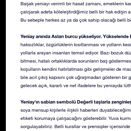
Başak yeniayı verimli bir hasat zamanı, emeklerin kar
çalışarak adeta köleleştirdiğimiz belli bir hak edişin ar
Bu sebeple herkes az ya da çok sahip olacağı belli bir 
Yeniay anında Aslan burcu yükseliyor. Yükselende 
haksızlıklar, özgürlüklerin kısıtlanması ve yolların kes
yollarla arayan insanları temsil ediyor. Bazı bozuk dü
bitmesi, hatalı ortaklıklarda sorunların baş göstermes
koşulların kendini hatırlatması gibi gelişmeler de maa
bile acil çıkış kapısını çok uğraşmadan gösteren bir 
gelecek açık, kararlı ve net ifadelere bu yeniayda lüt
Yeniay’ın sabian sembolü Değerli taşlarla zenginleşt
soya mensup kişilerle ilişkili haberleri duyabileceğimi
etiketi korumaya çalışacağını gösterebilir. Yuva kur
sorgulayabiliriz. Belli kurallar ve prensipler içerisi