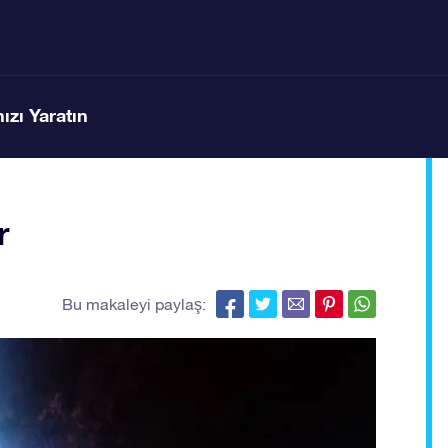
ızı Yaratın
r
Bu makaleyi paylaş: