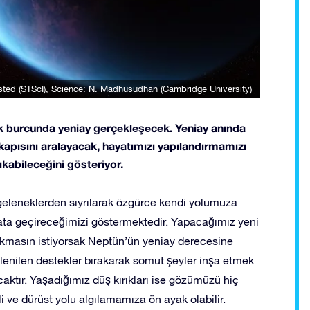
msted (STScI), Science: N. Madhusudhan (Cambridge University)
ak burcunda yeniay gerçekleşecek. Yeniay anında
kapısını aralayacak, hayatımızı yapılandırmamızı
ıkabileceğini gösteriyor.
y geleneklerden sıyrılarak özgürce kendi yolumuza
ata geçireceğimizi göstermektedir. Yapacağımız yeni
sokmasın istiyorsak Neptün’ün yeniay derecesine
eklenilen destekler bırakarak somut şeyler inşa etmek
aktır. Yaşadığımız düş kırıkları ise gözümüzü hiç
ve dürüst yolu algılamamıza ön ayak olabilir.