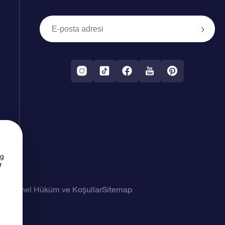
ng
r
imi
Genel Hüküm ve Koşullar
Sitemap