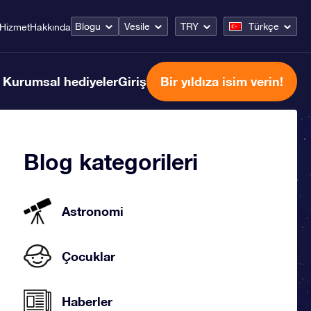
Blogu
Vesile
TRY
Türkçe
Hizmet
Hakkında
Kurumsal hediyeler
Giriş
Bir yıldıza isim verin!
Blog kategorileri
Astronomi
Çocuklar
Haberler