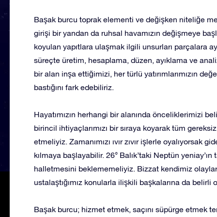
Başak burcu toprak elementi ve değişken niteliğe m
girişi bir yandan da ruhsal havamızın değişmeye baş
koyulan yapıtlara ulaşmak ilgili unsurları parçalara a
süreçte üretim, hesaplama, düzen, ayıklama ve anali
bir alan inşa ettiğimizi, her türlü yatırımlarımızın d
bastığını fark edebiliriz.
Hayatımızın herhangi bir alanında önceliklerimizi beli
birincil ihtiyaçlarımızı bir sıraya koyarak tüm gereksi
etmeliyiz. Zamanımızı ıvır zıvır işlerle oyalıyorsak
kılmaya başlayabilir. 26° Balık’taki Neptün yeniay’ın t
halletmesini beklememeliyiz. Bizzat kendimiz olayla
ustalaştığımız konularla ilişkili başkalarına da belirli
Başak burcu; hizmet etmek, saçını süpürge etmek tema