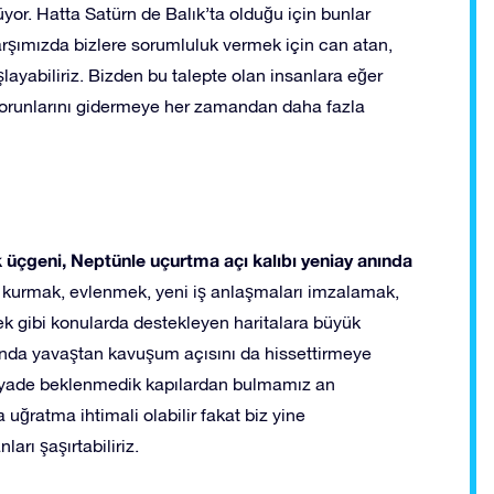
r. Hatta Satürn de Balık’ta olduğu için bunlar
arşımızda bizlere sorumluluk vermek için can atan,
ayabiliriz. Bizden bu talepte olan insanlara eğer
sorunlarını gidermeye her zamandan daha fazla
 üçgeni, Neptünle uçurtma açı kalıbı yeniay anında
 kurmak, evlenmek, yeni iş anlaşmaları imzalamak,
ek gibi konularda destekleyen haritalara büyük
cunda yavaştan kavuşum açısını da hissettirmeye
 ziyade beklenmedik kapılardan bulmamız an
a uğratma ihtimali olabilir fakat biz yine
arı şaşırtabiliriz.