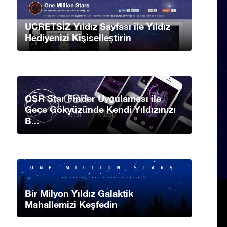
UCRETSİZ Yıldız Sayfası ile Yıldız
Hediyenizi Kişiselleştirin
OSR Star Finder Uygulaması ile
Gece Gökyüzünde Kendi Yıldızınızı
B...
Bir Milyon Yıldız Galaktik
Mahallemizi Keşfedin