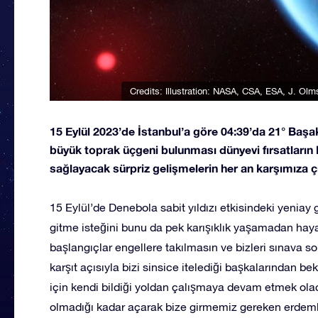
Credits: Illustration: NASA, CSA, ESA, J. Ol
15 Eylül 2023’de İstanbul’a göre 04:39’da 21° Baş
büyük toprak üçgeni bulunması dünyevi fırsatların 
sağlayacak sürpriz gelişmelerin her an karşımıza ç
15 Eylül’de Denebola sabit yıldızı etkisindeki yenia
gitme isteğini bunu da pek karışıklık yaşamadan hay
başlangıçlar engellere takılmasın ve bizleri sınava 
karşıt açısıyla bizi sinsice itelediği başkalarından b
için kendi bildiği yoldan çalışmaya devam etmek olac
olmadığı kadar açarak bize girmemiz gereken erdemli 