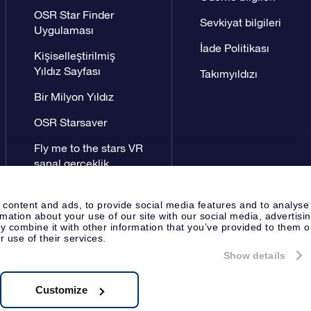
OSR Star Finder
Sevkiyat bilgileri
Uygulaması
İade Politikası
Kişiselleştirilmiş
Yıldız Sayfası
Takımyıldızı
Bir Milyon Yıldız
OSR Starsaver
Fly me to the stars VR
sanal gerçeklik
uygulaması
 content and ads, to provide social media features and to analyse
rmation about your use of our site with our social media, advertisi
 combine it with other information that you’ve provided to them o
r use of their services.
Show details
Yayın Sayfası
OSR Gizlilik Bildir
Apeldoorn, The Netherlands
8538.62.722B01
Customize