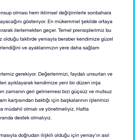
ensup olması hem iklimsel değişimlerle sonbahara
layacağını gösteriyor. En mükemmel şekilde ortaya
yırarak ilerlemekten geçer. Temel prensiplerimiz bu
z olduğu taktirde yeniayla beraber kendimize güzel
eğerlendiğini ve ayaklarımızın yere daha sağlam
rlemiz gerekiyor. Değerlerimizi, faydalı unsurları ve
zleri ayıklayarak kendimize yeni bir düzen inşa
 giden zamanın geri gelmemesi bizi güçsüz ve mutsuz
am karşısından baktığı için başkalarının işlerimizi
ra müdahil olmalı ve yönetmeliyiz. Hatta
 oranda destek olmalıyız.
sıyla doğrudan ilişkili olduğu için yeniay’ın asıl