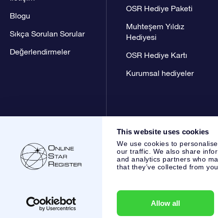
OSR Hediye Paketi
Blogu
Muhteşem Yıldız
Sıkça Sorulan Sorular
Hediyesi
Değerlendirmeler
OSR Hediye Kartı
Kurumsal hediyeler
This website uses cookies
We use cookies to personalise
our traffic. We also share info
and analytics partners who may
that they’ve collected from you
Online Star Register BV
- Laan van de Maagd 83, 7324 BT 
,
Müşteri Hizmetleri:
help@osr.org
KVK: 60333553, VAT: NL 
Allow all