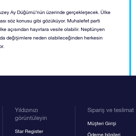
e Kuzey Ay Düğümü’nün üzerinde gerçekleşecek. Ülke
ması söz konusu gibi gözüküyor. Muhalefet parti
lke açısından hayırlara vesile olabilir. Neptünyen
rında değişimlere neden olabileceğinden herkesin
r.
Yıldızınızı
Sipariş ve teslimat
görüntüleyin
Müşteri Girişi
Star Register
Ödeme bilgileri