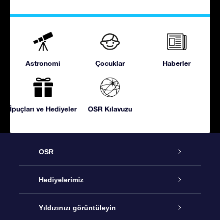
Astronomi
Çocuklar
Haberler
İpuçları ve Hediyeler
OSR Kılavuzu
OSR
Hizmet
Hediyelerimiz
İletişim
Çevrimiçi Yıldız Hediyesi
Yıldızınızı görüntüleyin